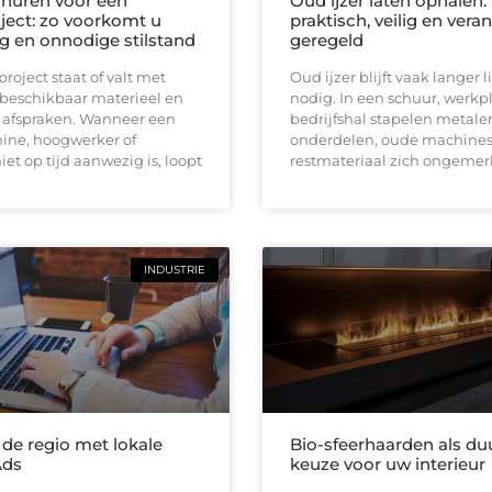
huren voor een
Oud ijzer laten ophalen:
ect: zo voorkomt u
praktisch, veilig en ver
ng en onnodige stilstand
geregeld
oject staat of valt met
Oud ijzer blijft vaak langer
 beschikbaar materieel en
nodig. In een schuur, werkpl
e afspraken. Wanneer een
bedrijfshal stapelen metale
ine, hoogwerker of
onderdelen, oude machines
iet op tijd aanwezig is, loopt
restmateriaal zich ongemerk
INDUSTRIE
 de regio met lokale
Bio-sfeerhaarden als d
Ads
keuze voor uw interieur