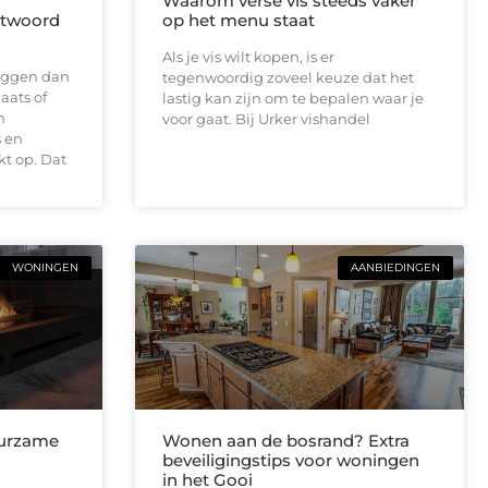
Waarom verse vis steeds vaker
antwoord
op het menu staat
Als je vis wilt kopen, is er
 liggen dan
tegenwoordig zoveel keuze dat het
aats of
lastig kan zijn om te bepalen waar je
n
voor gaat. Bij Urker vishandel
 en
t op. Dat
WONINGEN
AANBIEDINGEN
uurzame
Wonen aan de bosrand? Extra
beveiligingstips voor woningen
in het Gooi