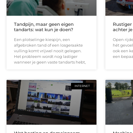
Tandpijn, maar geen eigen
Rustiger
tandarts: wat kun je doen?
achter je
Een plotselinge kiespijn, een
Open rijde
afgebroken tand of een losgeraakte
hét gevoel
vulling komt vrijwel nooit gelegen.
ook een ke
Het probleem wordt nog lastiger
een bepaal
wanneer je geen vaste tandarts hebt,
INTERNET