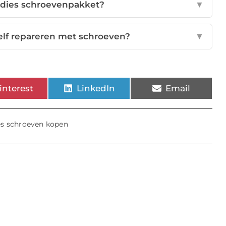
oodies schroevenpakket?
▼
elf repareren met schroeven?
▼
interest
LinkedIn
Email
s schroeven kopen