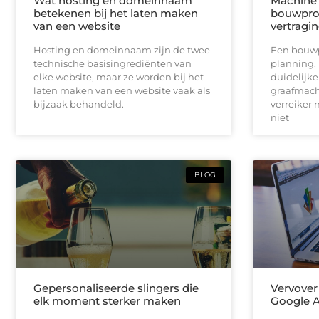
Wat hosting en domeinnaam
Machine 
betekenen bij het laten maken
bouwproj
van een website
vertragi
Hosting en domeinnaam zijn de twee
Een bouwpr
technische basisingrediënten van
planning,
elke website, maar ze worden bij het
duidelijk
laten maken van een website vaak als
graafmach
bijzaak behandeld.
verreiker n
niet
BLOG
Gepersonaliseerde slingers die
Vervover
elk moment sterker maken
Google 