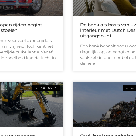
 open rijden begint
De bank als basis van u
 stoelen
interieur met Dutch Des
uitgangspunt
n is voor veel cabriorijders
Een bank bepaalt hoe u woon
 van vrijheid. Toch kent het
dagelijks op, ontvangt er b
erzijde: turbulentie. Vanaf
vaak zet dit ene meubel de 
de snelheid kan de lucht in
de hele
VERBOUWEN
AFVA