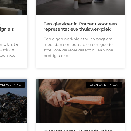
w
Een gietvloer in Brabant voor een
ign als
representatieve thuiswerkplek
Een eigen werkplek thuis vraagt om
t. U zit er
meer dan een bureau en een goede
ezoek en
stoel; ook de vloer draagt bij aan hoe
toon voor
prettig u er de
LVERWERKING
ETEN EN DRINKEN