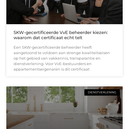
SKW-gecertificeerde VvE beheerder kiezen:
waarom dat certificaat echt telt
Een SKW-gecertificeerde beheerder heeft
aangetoond te voldoen aan strenge kwaliteitseisen
op het gebied van vakkennis, transparantie en
dienstverlening. Voor VvE-bestuurders en
appartementseigenaren is dit certificaat
DIENSTVERLENING