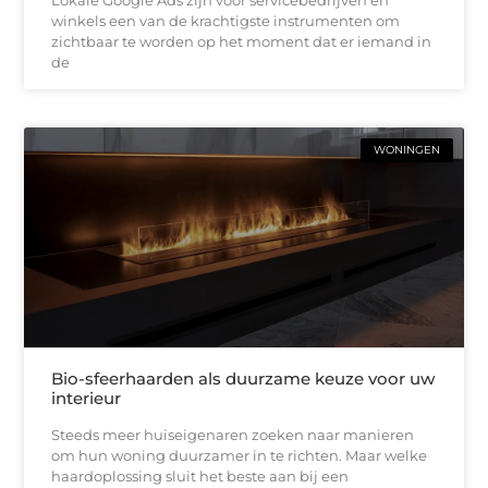
Lokale Google Ads zijn voor servicebedrijven en
winkels een van de krachtigste instrumenten om
zichtbaar te worden op het moment dat er iemand in
de
WONINGEN
Bio-sfeerhaarden als duurzame keuze voor uw
interieur
Steeds meer huiseigenaren zoeken naar manieren
om hun woning duurzamer in te richten. Maar welke
haardoplossing sluit het beste aan bij een