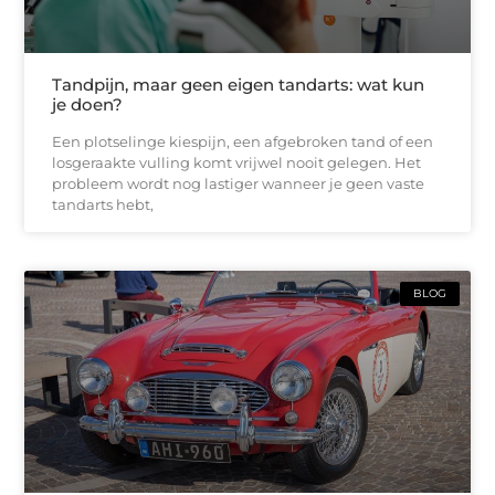
Tandpijn, maar geen eigen tandarts: wat kun
je doen?
Een plotselinge kiespijn, een afgebroken tand of een
losgeraakte vulling komt vrijwel nooit gelegen. Het
probleem wordt nog lastiger wanneer je geen vaste
tandarts hebt,
BLOG