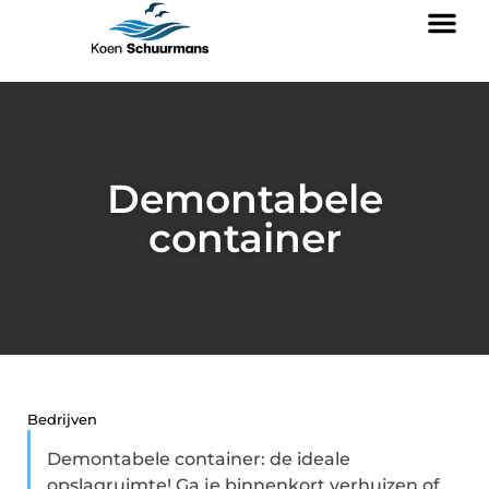
Demontabele
container
Bedrijven
Demontabele container: de ideale
opslagruimte! Ga je binnenkort verhuizen of