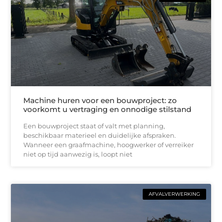
Machine huren voor een bouwproject: zo
voorkomt u vertraging en onnodige stilstand
Een bouwproject staat of valt met planning,
beschikbaar materieel en duidelijke afspraken.
Wanneer een graafmachine, hoogwerker of verreiker
niet op tijd aanwezig is, loopt niet
AFVALVERWERKING