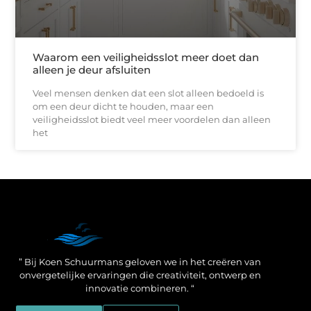
Waarom een veiligheidsslot meer doet dan
alleen je deur afsluiten
Veel mensen denken dat een slot alleen bedoeld is
om een deur dicht te houden, maar een
veiligheidsslot biedt veel meer voordelen dan alleen
het
Een Linkbuilding Platform: jouw geheime wapen voor betere SEO-resultaten
Zo verdien jij geld met je website: praktische strategieën voor online succes
” Bij Koen Schuurmans geloven we in het creëren van
onvergetelijke ervaringen die creativiteit, ontwerp en
innovatie combineren. “