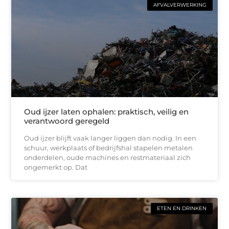
AFVALVERWERKING
Oud ijzer laten ophalen: praktisch, veilig en
verantwoord geregeld
Oud ijzer blijft vaak langer liggen dan nodig. In een
schuur, werkplaats of bedrijfshal stapelen metalen
onderdelen, oude machines en restmateriaal zich
ongemerkt op. Dat
ETEN EN DRINKEN