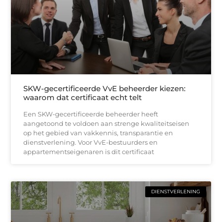
SKW-gecertificeerde VvE beheerder kiezen:
waarom dat certificaat echt telt
Een SKW-gecertificeerde beheerder heeft
aangetoond te voldoen aan strenge kwaliteitseisen
op het gebied van vakkennis, transparantie en
dienstverlening. Voor VvE-bestuurders en
appartementseigenaren is dit certificaat
DIENSTVERLENING