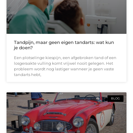
Tandpijn, maar geen eigen tandarts: wat kun
je doen?
Een plotselinge kiespijn, een afgebroken tand of een
losgeraakte vulling komt vrijwel nooit gelegen. Het
probleem wordt nog lastiger wanneer je geen vaste
tandarts hebt,
BLOG