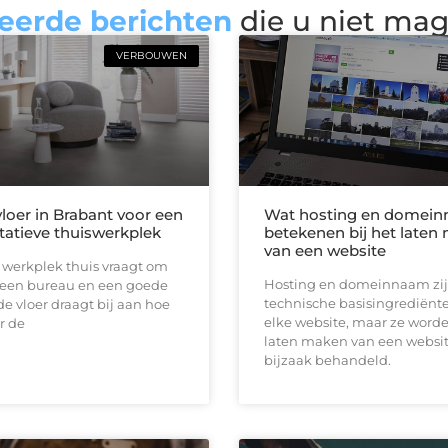
eerde berichten
die u niet ma
VERBOUWEN
loer in Brabant voor een
Wat hosting en domei
tatieve thuiswerkplek
betekenen bij het laten
van een website
 werkplek thuis vraagt om
Hosting en domeinnaam zij
een bureau en een goede
technische basisingrediënt
 de vloer draagt bij aan hoe
elke website, maar ze worde
r de
laten maken van een websit
bijzaak behandeld.