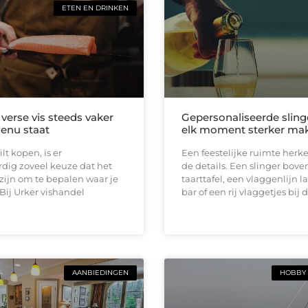
ETEN EN DRINKEN
erse vis steeds vaker
Gepersonaliseerde sling
enu staat
elk moment sterker ma
ilt kopen, is er
Een feestelijke ruimte herk
dig zoveel keuze dat het
de details. Een slinger bove
 zijn om te bepalen waar je
taarttafel, een vlaggenlijn l
 Bij Urker vishandel
bar of een rij vlaggetjes bij 
AANBIEDINGEN
HOBBY 