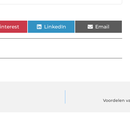
interest
LinkedIn
Email
Voordelen v