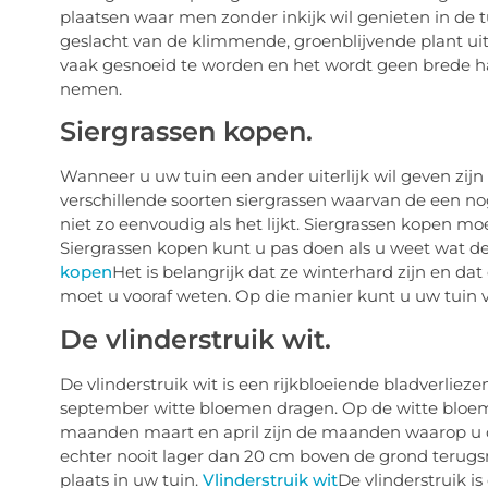
plaatsen waar men zonder inkijk wil genieten in de t
geslacht van de klimmende, groenblijvende plant uit
vaak gesnoeid te worden en het wordt geen brede haa
nemen.
Siergrassen kopen.
Wanneer u uw tuin een ander uiterlijk wil geven zijn s
verschillende soorten siergrassen waarvan de een no
niet zo eenvoudig als het lijkt. Siergrassen kopen m
Siergrassen kopen kunt u pas doen als u weet wat de
kopen
Het is belangrijk dat ze winterhard zijn en 
moet u vooraf weten. Op die manier kunt u uw tuin v
De vlinderstruik wit.
De vlinderstruik wit is een rijkbloeiende bladverliezen
september witte bloemen dragen. Op de witte bloemen
maanden maart en april zijn de maanden waarop u d
echter nooit lager dan 20 cm boven de grond terugsn
plaats in uw tuin.
Vlinderstruik wit
De vlinderstruik is