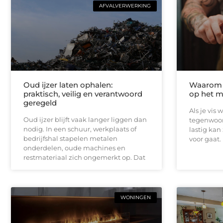
AFVALVERWERKING
Oud ijzer laten ophalen:
Waarom v
praktisch, veilig en verantwoord
op het m
geregeld
Als je vis w
Oud ijzer blijft vaak langer liggen dan
tegenwoor
nodig. In een schuur, werkplaats of
lastig kan
bedrijfshal stapelen metalen
voor gaat.
onderdelen, oude machines en
restmateriaal zich ongemerkt op. Dat
WONINGEN