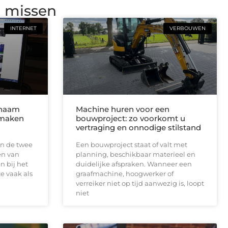
g missen
INTERNET
VERBOUWEN
nnaam
Machine huren voor een
 maken
bouwproject: zo voorkomt u
vertraging en onnodige stilstand
n de twee
Een bouwproject staat of valt met
en van
planning, beschikbaar materieel en
n bij het
duidelijke afspraken. Wanneer een
e vaak als
graafmachine, hoogwerker of
verreiker niet op tijd aanwezig is, loopt
niet