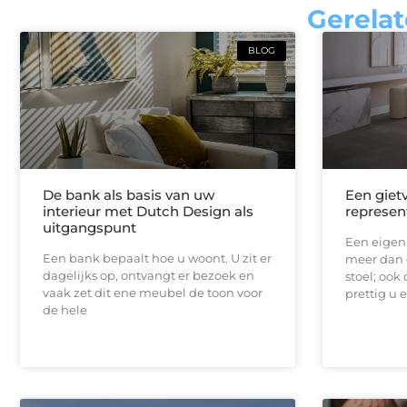
Gerelat
BLOG
De bank als basis van uw
Een gietv
interieur met Dutch Design als
represen
uitgangspunt
Een eigen
Een bank bepaalt hoe u woont. U zit er
meer dan 
dagelijks op, ontvangt er bezoek en
stoel; ook
vaak zet dit ene meubel de toon voor
prettig u e
de hele