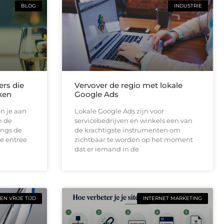
BLOG
INDUSTRIE
ers die
Vervover de regio met lokale
ken
Google Ads
en je aan
Lokale Google Ads zijn voor
n de
servicebedrijven en winkels een van
angs de
de krachtigste instrumenten om
de entree
zichtbaar te worden op het moment
dat er iemand in de
EN VRIJE TIJD
INTERNET MARKETING