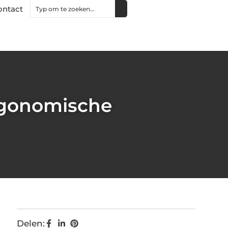
ontact
rgonomische
Delen: