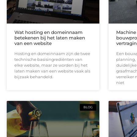
Wat hosting en domeinnaam
Machine 
betekenen bij het laten maken
bouwproj
van een website
vertragi
Hosting en domeinnaam zijn de twee
Een bouwpr
technische basisingrediënten van
planning,
elke website, maar ze worden bij het
duidelijk
laten maken van een website vaak als
graafmach
bijzaak behandeld.
verreiker n
niet
BLOG