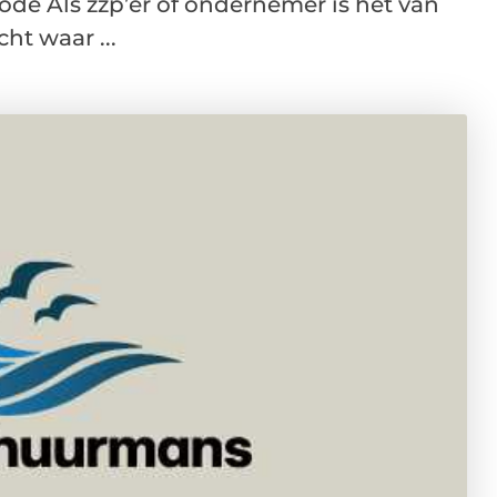
ode Als zzp’er of ondernemer is het van
ht waar ...