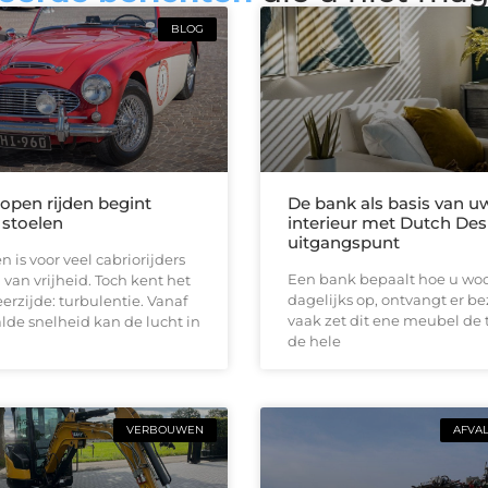
BLOG
 open rijden begint
De bank als basis van u
 stoelen
interieur met Dutch Des
uitgangspunt
n is voor veel cabriorijders
Een bank bepaalt hoe u woon
 van vrijheid. Toch kent het
dagelijks op, ontvangt er b
erzijde: turbulentie. Vanaf
vaak zet dit ene meubel de 
de snelheid kan de lucht in
de hele
VERBOUWEN
AFVA