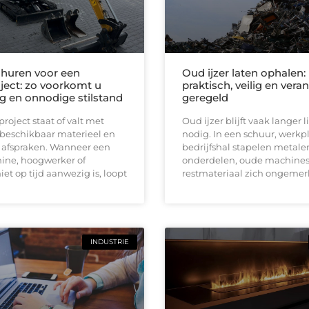
huren voor een
Oud ijzer laten ophalen:
ect: zo voorkomt u
praktisch, veilig en ver
ng en onnodige stilstand
geregeld
oject staat of valt met
Oud ijzer blijft vaak langer
 beschikbaar materieel en
nodig. In een schuur, werkpl
e afspraken. Wanneer een
bedrijfshal stapelen metale
ine, hoogwerker of
onderdelen, oude machines
iet op tijd aanwezig is, loopt
restmateriaal zich ongemerk
INDUSTRIE