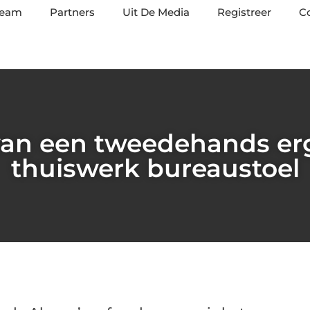
team
Partners
Uit De Media
Registreer
C
van een tweedehands e
thuiswerk bureaustoel