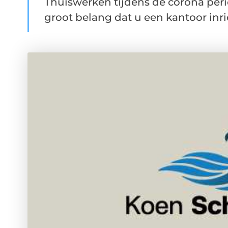
Thuiswerken tijdens de corona peri
groot belang dat u een kantoor inric