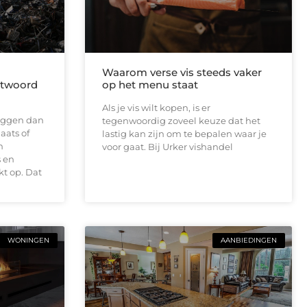
Waarom verse vis steeds vaker
antwoord
op het menu staat
Als je vis wilt kopen, is er
 liggen dan
tegenwoordig zoveel keuze dat het
aats of
lastig kan zijn om te bepalen waar je
n
voor gaat. Bij Urker vishandel
 en
t op. Dat
WONINGEN
AANBIEDINGEN