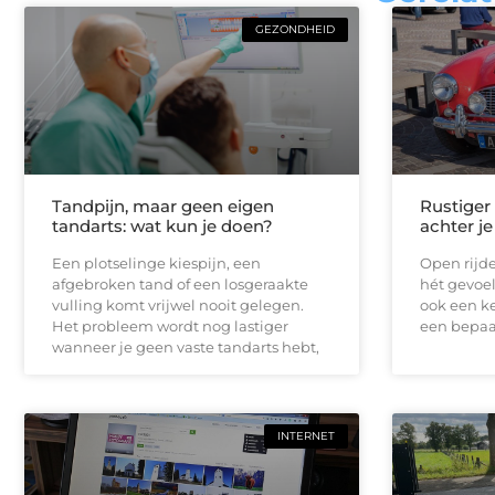
GEZONDHEID
Tandpijn, maar geen eigen
Rustiger
tandarts: wat kun je doen?
achter je
Een plotselinge kiespijn, een
Open rijde
afgebroken tand of een losgeraakte
hét gevoel
vulling komt vrijwel nooit gelegen.
ook een ke
Het probleem wordt nog lastiger
een bepaal
wanneer je geen vaste tandarts hebt,
INTERNET