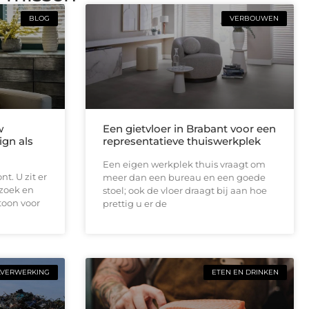
BLOG
VERBOUWEN
w
Een gietvloer in Brabant voor een
ign als
representatieve thuiswerkplek
Een eigen werkplek thuis vraagt om
t. U zit er
meer dan een bureau en een goede
ezoek en
stoel; ook de vloer draagt bij aan hoe
toon voor
prettig u er de
LVERWERKING
ETEN EN DRINKEN