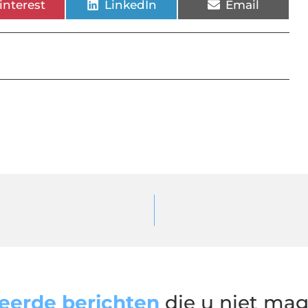
interest
LinkedIn
Email
eerde berichten
die u niet ma