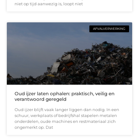
niet op tijd aanwezig is, loopt niet
AFVALVERWERKING
Oud ijzer laten ophalen: praktisch, veilig en
verantwoord geregeld
Oud ijzer blijft vaak langer liggen dan nodig. In een
schuur, werkplaats of bedrijfshal stapelen metalen
onderdelen, oude machines en restmateriaal zich
ongemerkt op. Dat