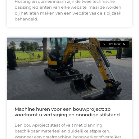
Hosting en domeinnaam zijn de twee technische
basisingrediënten van elke website, maar ze worden
bij het laten maken van een website vaak als bijzaak
behandeld.
VERBOUWEN
Machine huren voor een bouwproject: zo
voorkomt u vertraging en onnodige stilstand
Een bouwproject staat of valt met planning,
beschikbaar materieel en duidelijke afspraken.
Wanneer een graafmachine, hoogwerker of verreiker