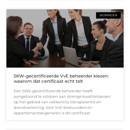
WONINGEN
SKW-gecertificeerde VvE beheerder kiezen:
waarom dat certificaat echt telt
Een SKW-gecertificeerde beheerder heeft
aangetoond te voldoen aan strenge kwaliteitseisen
op het gebied van vakkennis, transparantie en
dienstverlening. Voor VvE-bestuurders en
appartementseigenaren is dit certificaat