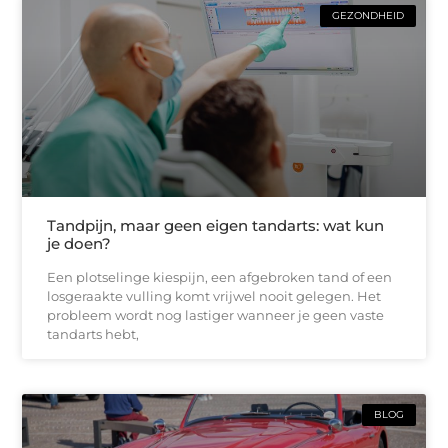
GEZONDHEID
Tandpijn, maar geen eigen tandarts: wat kun
je doen?
Een plotselinge kiespijn, een afgebroken tand of een
losgeraakte vulling komt vrijwel nooit gelegen. Het
probleem wordt nog lastiger wanneer je geen vaste
tandarts hebt,
BLOG