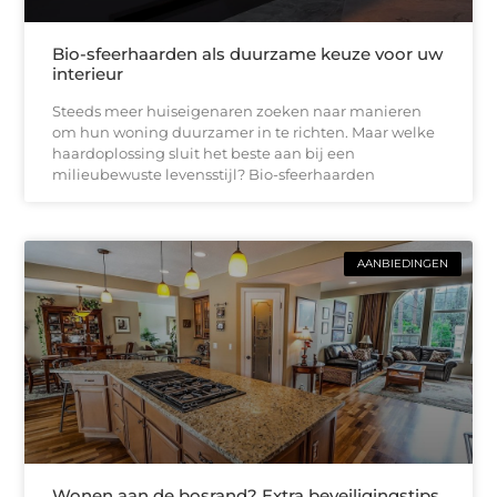
Bio-sfeerhaarden als duurzame keuze voor uw
interieur
Steeds meer huiseigenaren zoeken naar manieren
om hun woning duurzamer in te richten. Maar welke
haardoplossing sluit het beste aan bij een
milieubewuste levensstijl? Bio-sfeerhaarden
AANBIEDINGEN
Wonen aan de bosrand? Extra beveiligingstips