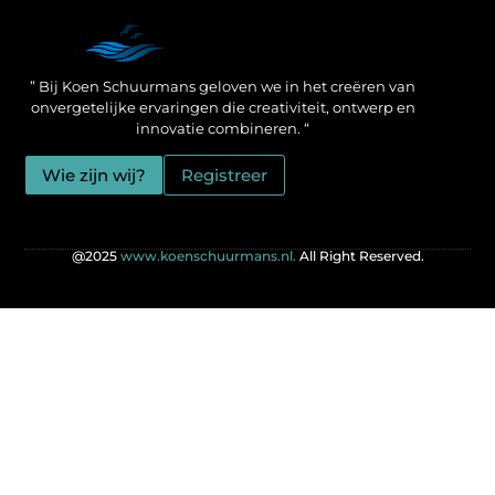
Een Linkbuilding Platform: jouw geheime wapen voor betere SEO-resultaten
Zo verdien jij geld met je website: praktische strategieën voor online succes
” Bij Koen Schuurmans geloven we in het creëren van
onvergetelijke ervaringen die creativiteit, ontwerp en
innovatie combineren. “
Wie zijn wij?
Registreer
@2025
www.koenschuurmans.nl.
All Right Reserved.