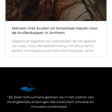
Mensen met krullen en kroeshaar kiezen voor
de krullenkapper in Arnhem
Kappers en kapsters zijn specialisten op het gebied
van haar, maar dat betekent lang niet altijd dat zij
perfect overweg kunnen met alle haartypes. Zeker
Een Linkbuilding Platform: jouw geheime wapen voor betere SEO-resultaten
Zo verdien jij geld met je website: praktische strategieën voor online succes
” Bij Koen Schuurmans geloven we in het creëren van
onvergetelijke ervaringen die creativiteit, ontwerp en
innovatie combineren. “