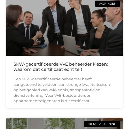
WONINGEN
SKW-gecertificeerde VvE beheerder kiezen:
waarom dat certificaat echt telt
Een SKW-gecertificeerde beheerder heeft
aangetoond te voldoen aan strenge kwaliteitseisen
op het gebied van vakkennis, transparantie en
dienstverlening. Voor VvE-bestuurders en
appartementseigenaren is dit certificaat
DIENSTVERLENING