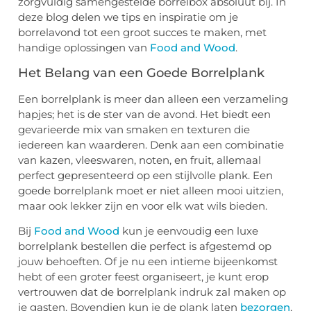
zorgvuldig samengestelde borrelbox absoluut bij. In
deze blog delen we tips en inspiratie om je
borrelavond tot een groot succes te maken, met
handige oplossingen van
Food and Wood
.
Het Belang van een Goede Borrelplank
Een borrelplank is meer dan alleen een verzameling
hapjes; het is de ster van de avond. Het biedt een
gevarieerde mix van smaken en texturen die
iedereen kan waarderen. Denk aan een combinatie
van kazen, vleeswaren, noten, en fruit, allemaal
perfect gepresenteerd op een stijlvolle plank. Een
goede borrelplank moet er niet alleen mooi uitzien,
maar ook lekker zijn en voor elk wat wils bieden.
Bij
Food and Wood
kun je eenvoudig een luxe
borrelplank bestellen die perfect is afgestemd op
jouw behoeften. Of je nu een intieme bijeenkomst
hebt of een groter feest organiseert, je kunt erop
vertrouwen dat de borrelplank indruk zal maken op
je gasten. Bovendien kun je de plank laten
bezorgen
,