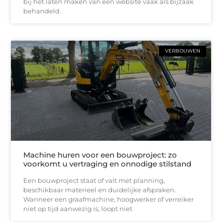
bij het laten maken van een website vaak als bijzaak
behandeld.
VERBOUWEN
Machine huren voor een bouwproject: zo
voorkomt u vertraging en onnodige stilstand
Een bouwproject staat of valt met planning,
beschikbaar materieel en duidelijke afspraken.
Wanneer een graafmachine, hoogwerker of verreiker
niet op tijd aanwezig is, loopt niet