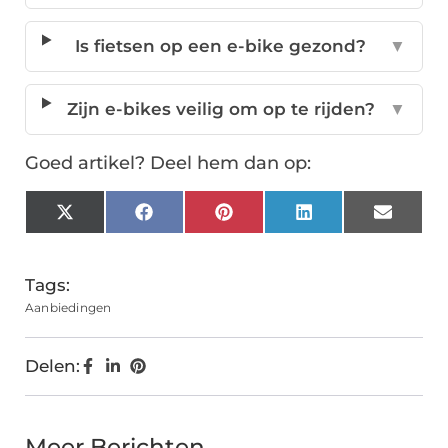
Is fietsen op een e-bike gezond?
▼
Zijn e-bikes veilig om op te rijden?
▼
Goed artikel? Deel hem dan op:
X
Facebook
Pinterest
LinkedIn
Email
(Twitter)
Tags:
Aanbiedingen
Delen:
Meer Berichten