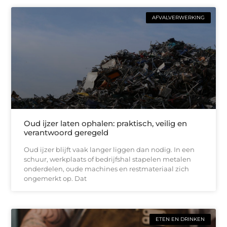
AFVALVERWERKING
Oud ijzer laten ophalen: praktisch, veilig en
verantwoord geregeld
Oud ijzer blijft vaak langer liggen dan nodig. In een
schuur, werkplaats of bedrijfshal stapelen metalen
onderdelen, oude machines en restmateriaal zich
ongemerkt op. Dat
ETEN EN DRINKEN