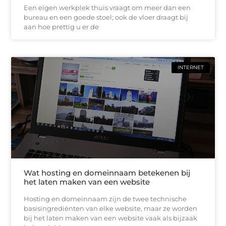
Een eigen werkplek thuis vraagt om meer dan een
bureau en een goede stoel; ook de vloer draagt bij
aan hoe prettig u er de
INTERNET
Wat hosting en domeinnaam betekenen bij
het laten maken van een website
Hosting en domeinnaam zijn de twee technische
basisingrediënten van elke website, maar ze worden
bij het laten maken van een website vaak als bijzaak