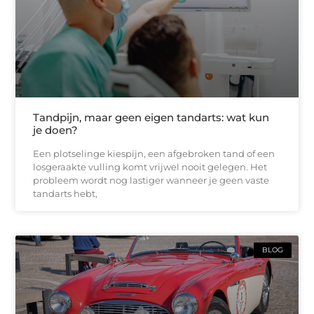
Tandpijn, maar geen eigen tandarts: wat kun
je doen?
Een plotselinge kiespijn, een afgebroken tand of een
losgeraakte vulling komt vrijwel nooit gelegen. Het
probleem wordt nog lastiger wanneer je geen vaste
tandarts hebt,
BLOG