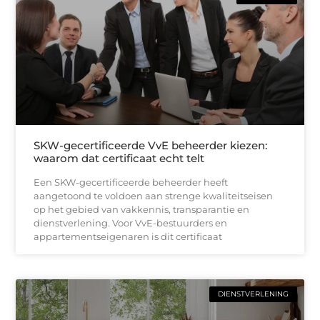
SKW-gecertificeerde VvE beheerder kiezen:
waarom dat certificaat echt telt
Een SKW-gecertificeerde beheerder heeft
aangetoond te voldoen aan strenge kwaliteitseisen
op het gebied van vakkennis, transparantie en
dienstverlening. Voor VvE-bestuurders en
appartementseigenaren is dit certificaat
DIENSTVERLENING