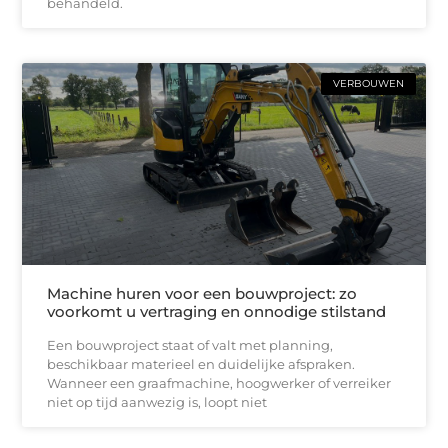
behandeld.
VERBOUWEN
Machine huren voor een bouwproject: zo
voorkomt u vertraging en onnodige stilstand
Een bouwproject staat of valt met planning,
beschikbaar materieel en duidelijke afspraken.
Wanneer een graafmachine, hoogwerker of verreiker
niet op tijd aanwezig is, loopt niet