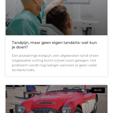
Tandpijn, maar geen eigen tandarts: wat kun
je doen?
Een plotselinge kiespijn, een afgebroken tand of een
losgeraakte vulling komt vrijwel nooit gelegen. Het
probleem wordt nog lastiger wanneer je geen vaste
tandarts hebt,
BLOG