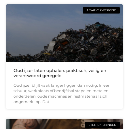
AFVALVERWERKING
Oud ijzer laten ophalen: praktisch, veilig en
verantwoord geregeld
Oud ijzer blijft vaak langer liggen dan nodig. In een
schuur, werkplaats of bedrijfshal stapelen metalen
onderdelen, oude machines en restmateriaal zich
ongemerkt op. Dat
ETEN EN DRINKEN