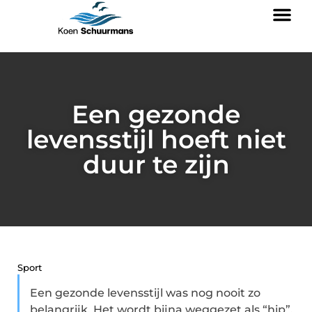
Een gezonde
levensstijl hoeft niet
duur te zijn
Sport
Een gezonde levensstijl was nog nooit zo
belangrijk. Het wordt bijna weggezet als “hip”.