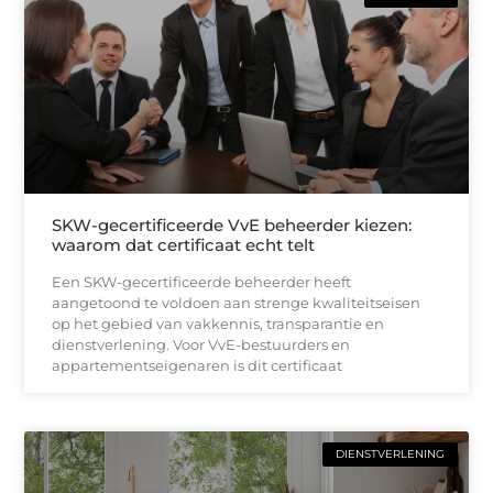
SKW-gecertificeerde VvE beheerder kiezen:
waarom dat certificaat echt telt
Een SKW-gecertificeerde beheerder heeft
aangetoond te voldoen aan strenge kwaliteitseisen
op het gebied van vakkennis, transparantie en
dienstverlening. Voor VvE-bestuurders en
appartementseigenaren is dit certificaat
DIENSTVERLENING