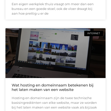
Een eigen werkplek thuis vraagt om meer dan een
bureau en een goede stoel; ook de vloer draagt bij
aan hoe prettig u er de
INTERNET
Wat hosting en domeinnaam betekenen bij
het laten maken van een website
Hosting en domeinnaam zijn de twee technische
basisingrediënten van elke website, maar ze worden
bij het laten maken van een website vaak als bijzaak