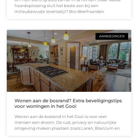
haardoplossing sluit het beste aan bij een
milieubewuste levensstijl? Bio-sfeerhaarden
AANBIEDINGEN
Wonen aan de bosrand? Extra beveiligingstips
voor woningen in het Gooi
Wonen aan de bosrand in het Gooi is voor veel
mensen een droom. De rust, privacy en natuurlijke
omgeving maken plaatsen zoals Laren, Blaricum en