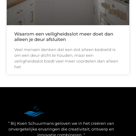
Waarom een veiligheidsslot meer doet dan
alleen je deur afsluiten
Veel mensen denken dat een slot alleen bedoeld is
om een deur dicht te houden, maar een
veiligheidsslot biedt veel meer voordelen dan alleen
het
Een Linkbuilding Platform: jouw geheime wapen voor betere SEO-resultaten
Zo verdien jij geld met je website: praktische strategieën voor online succes
” Bij Koen Schuurmans geloven we in het creëren van
onvergetelijke ervaringen die creativiteit, ontwerp en
innovatie combineren. “