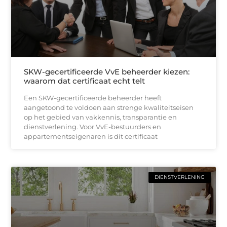
SKW-gecertificeerde VvE beheerder kiezen:
waarom dat certificaat echt telt
Een SKW-gecertificeerde beheerder heeft
aangetoond te voldoen aan strenge kwaliteitseisen
op het gebied van vakkennis, transparantie en
dienstverlening. Voor VvE-bestuurders en
appartementseigenaren is dit certificaat
DIENSTVERLENING