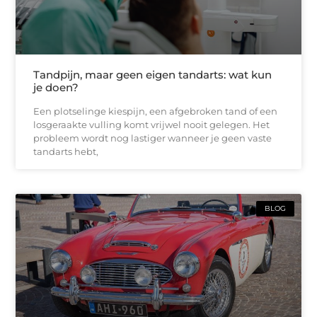
Tandpijn, maar geen eigen tandarts: wat kun
je doen?
Een plotselinge kiespijn, een afgebroken tand of een
losgeraakte vulling komt vrijwel nooit gelegen. Het
probleem wordt nog lastiger wanneer je geen vaste
tandarts hebt,
BLOG