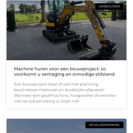
VERBOUWEN
Machine huren voor een bouwproject: zo
voorkomt u vertraging en onnodige stilstand
Een bouwproject staat of valt met planning,
beschikbaar materieel en duidelijke afspraken.
Wanneer een graafmachine, hoogwerker of verreiker
niet op tijd aanwezig is, loopt niet
AFVALVERWERKING