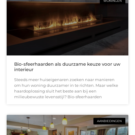
WONINGEN
Bio-sfeerhaarden als duurzame keuze voor uw
interieur
Steeds meer huiseigenaren zoeken naar manieren
om hun woning duurzamer in te richten. Maar welke
haardoplossing sluit het beste aan bij een
milieubewuste levensstijl? Bio-sfeerhaarden
AANBIEDINGEN