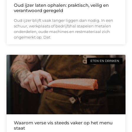
Oud ijzer laten ophalen: praktisch, veilig en
verantwoord geregeld
Oud ijzer blijft vaak langer liggen dan nodig. In een
schuur, werkplaats of bedrijfshal stapelen metalen
onderdelen, oude machines en restmateriaal zich
ongemerkt op. Dat
ETEN EN DRINKEN
Waarom verse vis steeds vaker op het menu
staat