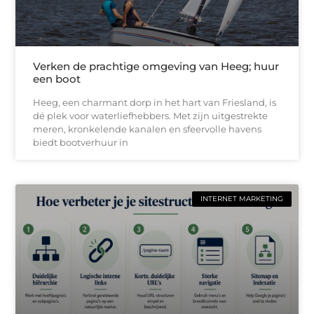
Verken de prachtige omgeving van Heeg; huur
een boot
Heeg, een charmant dorp in het hart van Friesland, is
dé plek voor waterliefhebbers. Met zijn uitgestrekte
meren, kronkelende kanalen en sfeervolle havens
biedt bootverhuur in
INTERNET MARKETING