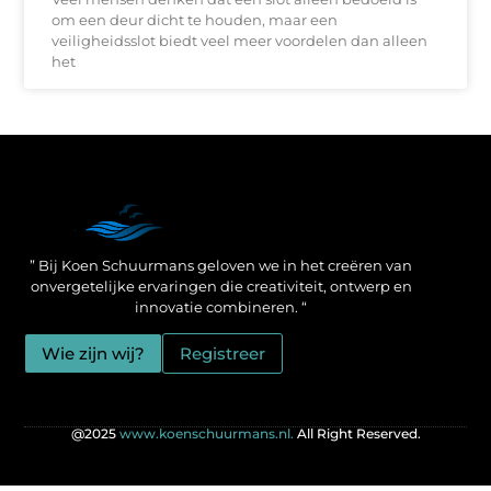
om een deur dicht te houden, maar een
veiligheidsslot biedt veel meer voordelen dan alleen
het
Een Linkbuilding Platform: jouw geheime wapen voor betere SEO-resultaten
Zo verdien jij geld met je website: praktische strategieën voor online succes
” Bij Koen Schuurmans geloven we in het creëren van
onvergetelijke ervaringen die creativiteit, ontwerp en
innovatie combineren. “
Wie zijn wij?
Registreer
@2025
www.koenschuurmans.nl.
All Right Reserved.