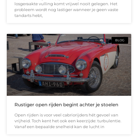
losgeraakte vulling komt vrijwel nooit gelegen. Het
probleem wordt nog lastiger wanneer je geen vaste
tandarts hebt,
BLOG
Rustiger open rijden begint achter je stoelen
Open rijden is voor veel cabriorijders hét gevoel van
vrijheid. Toch kent het ook een keerzijde: turbulentie.
Vanaf een bepaalde snelheid kan de lucht in