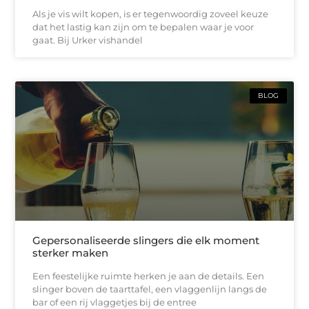
Als je vis wilt kopen, is er tegenwoordig zoveel keuze
dat het lastig kan zijn om te bepalen waar je voor
gaat. Bij Urker vishandel
BLOG
Gepersonaliseerde slingers die elk moment
sterker maken
Een feestelijke ruimte herken je aan de details. Een
slinger boven de taarttafel, een vlaggenlijn langs de
bar of een rij vlaggetjes bij de entree