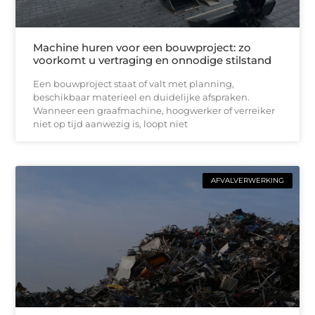
Machine huren voor een bouwproject: zo
voorkomt u vertraging en onnodige stilstand
Een bouwproject staat of valt met planning,
beschikbaar materieel en duidelijke afspraken.
Wanneer een graafmachine, hoogwerker of verreiker
niet op tijd aanwezig is, loopt niet
AFVALVERWERKING