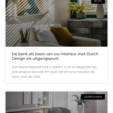
BLOG
De bank als basis van uw interieur met Dutch
Design als uitgangspunt
Een bank bepaalt hoe u woont. U zit er dagelijks op,
ontvangt er bezoek en vaak zet dit ene meubel de
toon voor de hele
VERBOUWEN