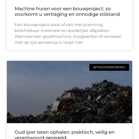
Machine huren voor een bouwproject: zo
voorkomt u vertraging en onnodige stilstand
Een bouwproject staat of valt met planning,
beschikbaar materieel en duidelijke afspraken.
Wanneer een graafmachine, hoogwerker of verreiker
niet op tijd aanwezig is, loopt niet
AFVALVERWERKING
Oud ijzer laten ophalen: praktisch, veilig en
verantwoord geregeld