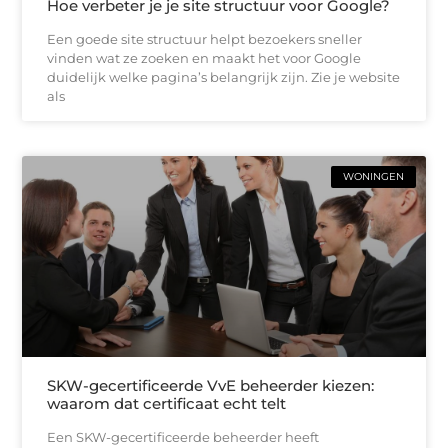
Hoe verbeter je je site structuur voor Google?
Een goede site structuur helpt bezoekers sneller
vinden wat ze zoeken en maakt het voor Google
duidelijk welke pagina’s belangrijk zijn. Zie je website
als
WONINGEN
SKW-gecertificeerde VvE beheerder kiezen:
waarom dat certificaat echt telt
Een SKW-gecertificeerde beheerder heeft