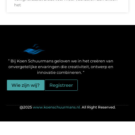
het
Een Linkbuilding Platform: jouw geheime wapen voor betere SEO-resultaten
Zo verdien jij geld met je website: praktische strategieën voor online succes
” Bij Koen Schuurmans geloven we in het creëren van
onvergetelijke ervaringen die creativiteit, ontwerp en
innovatie combineren. “
Wie zijn wij?
Registreer
@2025
www.koenschuurmans.nl.
All Right Reserved.