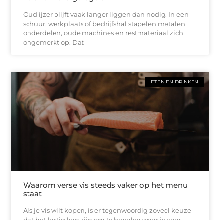
Oud ijzer blijft vaak langer liggen dan nodig. In een
schuur, werkplaats of bedrijfshal stapelen metalen
onderdelen, oude machines en restmateriaal zich
ongemerkt op. Dat
ETEN EN DRINKEN
Waarom verse vis steeds vaker op het menu
staat
Als je vis wilt kopen, is er tegenwoordig zoveel keuze
dat het lastig kan zijn om te bepalen waar je voor