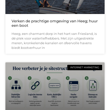
Verken de prachtige omgeving van Heeg; huur
een boot
Heeg, een charmant dorp in het hart van Friesland, is
dé plek voor waterliefhebbers. Met zijn uitgestrekte
meren, kronkelende kanalen en sfeervolle havens
biedt bootverhuur in
INTERNET MARKETING