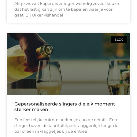
Als je vis wilt kopen, is er tegenwoordig zoveel keuze
dat het lastig kan zijn om te bepalen waar je voor
gaat. Bij Urker vishandel
BLOG
Gepersonaliseerde slingers die elk moment
sterker maken
Een feestelijke ruimte herken je aan de details. Een
slinger boven de taarttafel, een vlaggenlijn langs de
bar of een rij vlaggetjes bij de entree