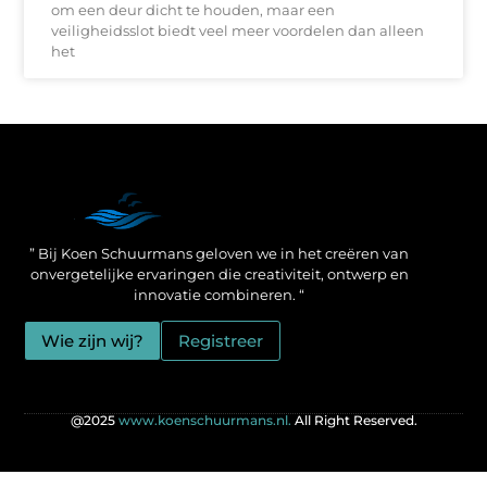
om een deur dicht te houden, maar een
veiligheidsslot biedt veel meer voordelen dan alleen
het
Een Linkbuilding Platform: jouw geheime wapen voor betere SEO-resultaten
Zo verdien jij geld met je website: praktische strategieën voor online succes
” Bij Koen Schuurmans geloven we in het creëren van
onvergetelijke ervaringen die creativiteit, ontwerp en
innovatie combineren. “
Wie zijn wij?
Registreer
@2025
www.koenschuurmans.nl.
All Right Reserved.