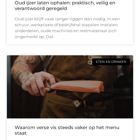
Oud ijzer laten ophalen: praktisch, veilig en
verantwoord geregeld
Oud ijzer blijft vaak langer liggen dan nodig. In een
schuur, werkplaats of bedrijfshal stapelen metalen
onderdelen, oude machines en restmateriaal zich
ongemerkt op. Dat
ETEN EN DRINKEN
Waarom verse vis steeds vaker op het menu
staat