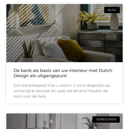
BLOG
De bank als basis van uw interieur met Dutch
Design als uitgangspunt
Een bank bepaalt hoe u woont. U zit er dagelijks op,
ontvangt er bezoek en vaak zet dit ene meubel de
toon voor de hele
VERBOUWEN