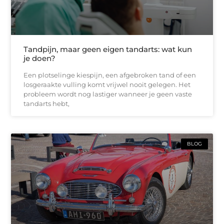
Tandpijn, maar geen eigen tandarts: wat kun
je doen?
Een plotselinge kiespijn, een afgebroken tand of een
losgeraakte vulling komt vrijwel nooit gelegen. Het
probleem wordt nog lastiger wanneer je geen vaste
tandarts hebt,
BLOG