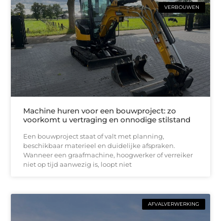
VERBOUWEN
Machine huren voor een bouwproject: zo
voorkomt u vertraging en onnodige stilstand
Een bouwproject staat of valt met planning,
beschikbaar materieel en duidelijke afspraken.
Wanneer een graafmachine, hoogwerker of verreiker
niet op tijd aanwezig is, loopt niet
AFVALVERWERKING