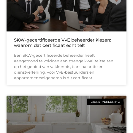
SKW-gecertificeerde VvE beheerder kiezen:
waarom dat certificaat echt telt
Een SKW-gecertificeerde beheerder heeft
aangetoond te voldoen aan strenge kwaliteitseisen
op het gebied van vakkennis, transparantie en
dienstverlening. Voor VvE-bestuurders en
appartementseigenaren is dit certificaat
DIENSTVERLENING