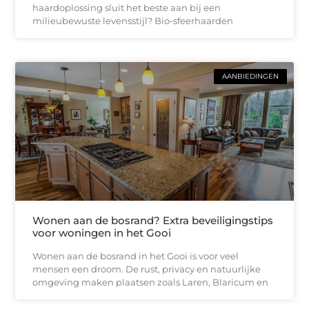
haardoplossing sluit het beste aan bij een
milieubewuste levensstijl? Bio-sfeerhaarden
AANBIEDINGEN
Wonen aan de bosrand? Extra beveiligingstips
voor woningen in het Gooi
Wonen aan de bosrand in het Gooi is voor veel
mensen een droom. De rust, privacy en natuurlijke
omgeving maken plaatsen zoals Laren, Blaricum en