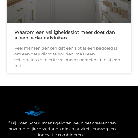
Waarom een veiligheidsslot meer doet dan
alleen je deur afsluiten
Veel mensen denken dat een slot alleen bedoeld is
om een deur dicht te houden, maar een
veiligheidsslot biedt veel meer voordelen dan alleen
het
Een Linkbuilding Platform: jouw geheime wapen voor betere SEO-resultaten
Zo verdien jij geld met je website: praktische strategieën voor online succes
” Bij Koen Schuurmans geloven we in het creëren van
onvergetelijke ervaringen die creativiteit, ontwerp en
innovatie combineren. “