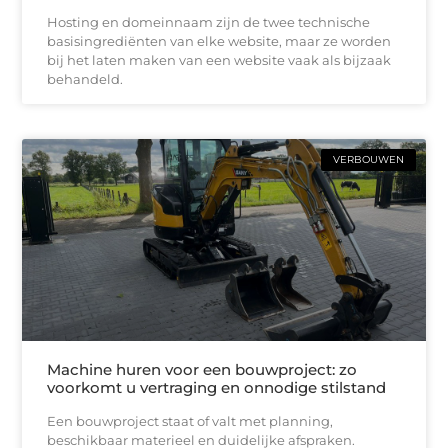
Hosting en domeinnaam zijn de twee technische
basisingrediënten van elke website, maar ze worden
bij het laten maken van een website vaak als bijzaak
behandeld.
VERBOUWEN
Machine huren voor een bouwproject: zo
voorkomt u vertraging en onnodige stilstand
Een bouwproject staat of valt met planning,
beschikbaar materieel en duidelijke afspraken.