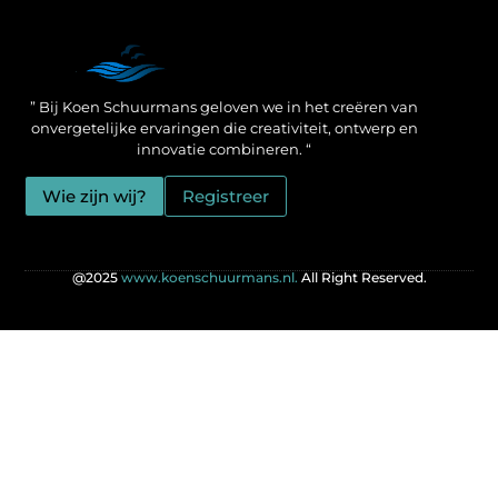
Een Linkbuilding Platform: jouw geheime wapen voor betere SEO-resultaten
Zo verdien jij geld met je website: praktische strategieën voor online succes
” Bij Koen Schuurmans geloven we in het creëren van
onvergetelijke ervaringen die creativiteit, ontwerp en
innovatie combineren. “
Wie zijn wij?
Registreer
@2025
www.koenschuurmans.nl.
All Right Reserved.