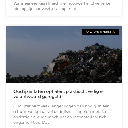
Wanneer een graafmachine, hoogwerker of verreiker
niet op tijd aanwezig is, loopt niet
AFVALVERWERKING
Oud ijzer laten ophalen: praktisch, veilig en
verantwoord geregeld
Oud ijzer blijft vaak langer liggen dan nodig. In een
schuur, werkplaats of bedrijfshal stapelen metalen
onderdelen, oude machines en restmateriaal zich
ongemerkt op. Dat