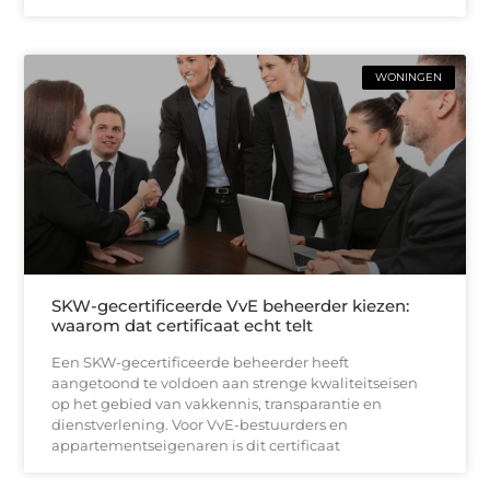
WONINGEN
SKW-gecertificeerde VvE beheerder kiezen:
waarom dat certificaat echt telt
Een SKW-gecertificeerde beheerder heeft
aangetoond te voldoen aan strenge kwaliteitseisen
op het gebied van vakkennis, transparantie en
dienstverlening. Voor VvE-bestuurders en
appartementseigenaren is dit certificaat