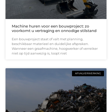
Machine huren voor een bouwproject: zo
voorkomt u vertraging en onnodige stilstand
Een bouwproject staat of valt met planning,
beschikbaar materieel en duidelijke afspraken.
Wanneer een graafmachine, hoogwerker of verreiker
niet op tijd aanwezig is, loopt niet
AFVALVERWERKING