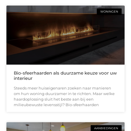
WONINGEN
Bio-sfeerhaarden als duurzame keuze voor uw
interieur
Steeds meer huiseigenaren zoeken naar manieren
om hun woning duurzamer in te richten. Maar welke
haardoplossing sluit het beste aan bij een
milieubewuste levensstijl? Bio-sfeerhaarden
AANBIEDINGEN