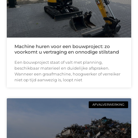
Machine huren voor een bouwproject: zo
voorkomt u vertraging en onnodige stilstand
Een bouwproject staat of valt met planning,
beschikbaar materieel en duidelijke afspraken.
Wanneer een graafmachine, hoogwerker of verreiker
niet op tijd aanwezig is, loopt niet
AFVALVERWERKING