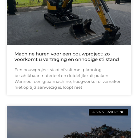
Machine huren voor een bouwproject: zo
voorkomt u vertraging en onnodige stilstand
Een bouwproject staat of valt met planning,
beschikbaar materieel en duidelijke afspraken.
Wanneer een graafmachine, hoogwerker of verreiker
niet op tijd aanwezig is, loopt niet
AFVALVERWERKING