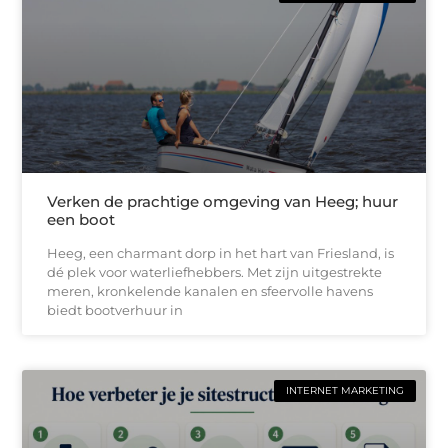
Verken de prachtige omgeving van Heeg; huur
een boot
Heeg, een charmant dorp in het hart van Friesland, is
dé plek voor waterliefhebbers. Met zijn uitgestrekte
meren, kronkelende kanalen en sfeervolle havens
biedt bootverhuur in
INTERNET MARKETING