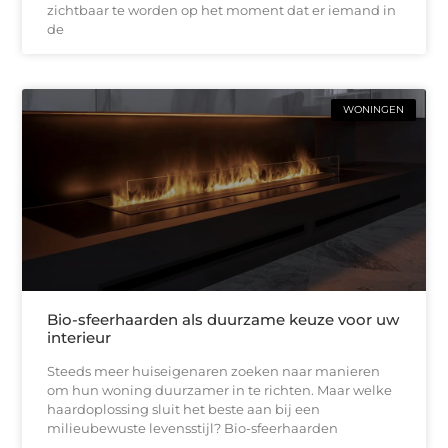
zichtbaar te worden op het moment dat er iemand in
de
WONINGEN
Bio-sfeerhaarden als duurzame keuze voor uw
interieur
Steeds meer huiseigenaren zoeken naar manieren
om hun woning duurzamer in te richten. Maar welke
haardoplossing sluit het beste aan bij een
milieubewuste levensstijl? Bio-sfeerhaarden