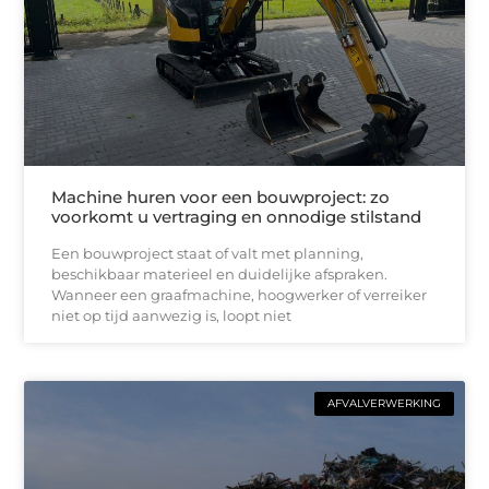
Machine huren voor een bouwproject: zo
voorkomt u vertraging en onnodige stilstand
Een bouwproject staat of valt met planning,
beschikbaar materieel en duidelijke afspraken.
Wanneer een graafmachine, hoogwerker of verreiker
niet op tijd aanwezig is, loopt niet
AFVALVERWERKING