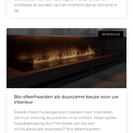
zichtbaar te worden op het moment dat er iemand in
de
WONINGEN
Bio-sfeerhaarden als duurzame keuze voor uw
interieur
Steeds meer huiseigenaren zoeken naar manieren
om hun woning duurzamer in te richten. Maar welke
haardoplossing sluit het beste aan bij een
milieubewuste levensstijl? Bio-sfeerhaarden