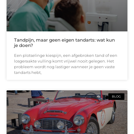
Tandpijn, maar geen eigen tandarts: wat kun
je doen?
Een plotselinge kiespijn, een afgebroken tand of een
losgeraakte vulling komt vrijwel nooit gelegen. Het
probleem wordt nog lastiger wanneer je geen vaste
tandarts hebt,
BLOG