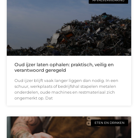
AFVALVERWERKING
Oud ijzer laten ophalen: praktisch, veilig en
verantwoord geregeld
Oud ijzer blijft vaak langer liggen dan nodig. In een
schuur, werkplaats of bedrijfshal stapelen metalen
onderdelen, oude machines en restmateriaal zich
ongemerkt op. Dat
ETEN EN DRINKEN