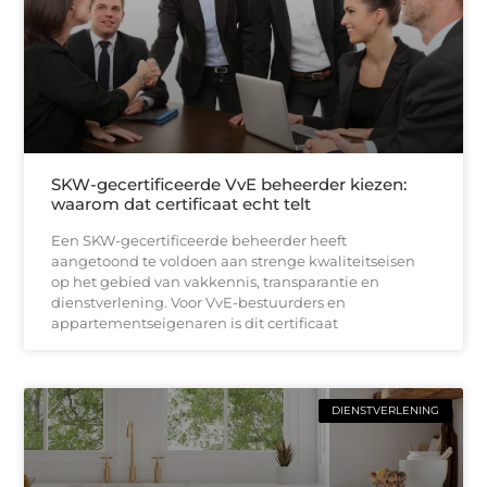
SKW-gecertificeerde VvE beheerder kiezen:
waarom dat certificaat echt telt
Een SKW-gecertificeerde beheerder heeft
aangetoond te voldoen aan strenge kwaliteitseisen
op het gebied van vakkennis, transparantie en
dienstverlening. Voor VvE-bestuurders en
appartementseigenaren is dit certificaat
DIENSTVERLENING