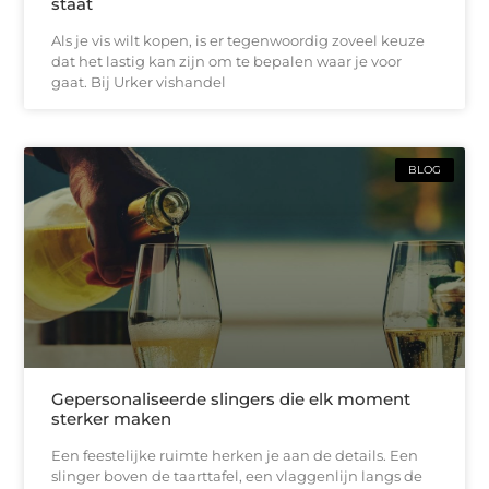
staat
Als je vis wilt kopen, is er tegenwoordig zoveel keuze
dat het lastig kan zijn om te bepalen waar je voor
gaat. Bij Urker vishandel
BLOG
Gepersonaliseerde slingers die elk moment
sterker maken
Een feestelijke ruimte herken je aan de details. Een
slinger boven de taarttafel, een vlaggenlijn langs de