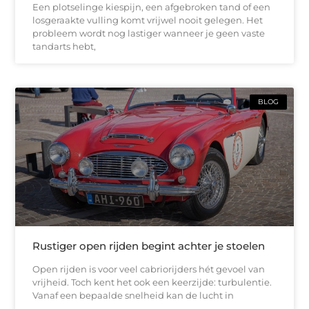
Een plotselinge kiespijn, een afgebroken tand of een
losgeraakte vulling komt vrijwel nooit gelegen. Het
probleem wordt nog lastiger wanneer je geen vaste
tandarts hebt,
BLOG
Rustiger open rijden begint achter je stoelen
Open rijden is voor veel cabriorijders hét gevoel van
vrijheid. Toch kent het ook een keerzijde: turbulentie.
Vanaf een bepaalde snelheid kan de lucht in