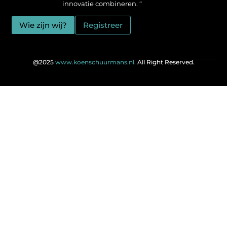
innovatie combineren. “
Wie zijn wij?
Registreer
@2025
www.koenschuurmans.nl.
All Right Reserved.