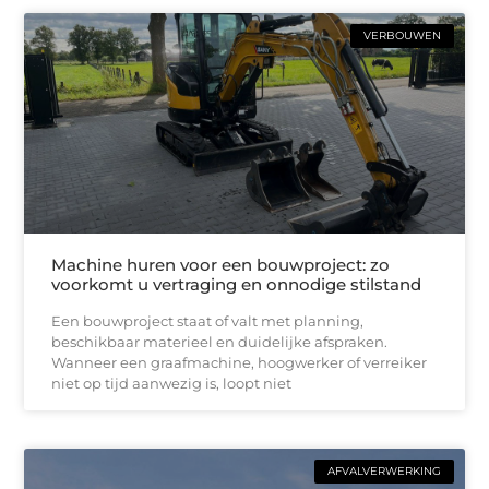
VERBOUWEN
Machine huren voor een bouwproject: zo
voorkomt u vertraging en onnodige stilstand
Een bouwproject staat of valt met planning,
beschikbaar materieel en duidelijke afspraken.
Wanneer een graafmachine, hoogwerker of verreiker
niet op tijd aanwezig is, loopt niet
AFVALVERWERKING