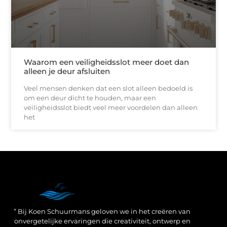
Waarom een veiligheidsslot meer doet dan
alleen je deur afsluiten
Veel mensen denken dat een slot alleen bedoeld is
om een deur dicht te houden, maar een
veiligheidsslot biedt veel meer voordelen dan alleen
het
Een Linkbuilding Platform: jouw geheime wapen voor betere SEO-resultaten
Zo verdien jij geld met je website: praktische strategieën voor online succes
” Bij Koen Schuurmans geloven we in het creëren van
onvergetelijke ervaringen die creativiteit, ontwerp en