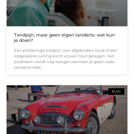
Tandpijn, maar geen eigen tandarts: wat kun
je doen?
Een plotselinge kiespijn, een afgebroken tand of een
losgeraakte vulling komt vrijwel nooit gelegen. Het
probleem wordt nog lastiger wanneer je geen vaste
tandarts hebt,
BLOG