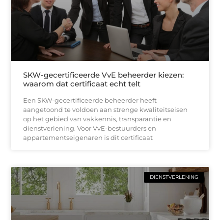
SKW-gecertificeerde VvE beheerder kiezen:
waarom dat certificaat echt telt
Een SKW-gecertificeerde beheerder heeft
aangetoond te voldoen aan strenge kwaliteitseisen
op het gebied van vakkennis, transparantie en
dienstverlening. Voor VvE-bestuurders en
appartementseigenaren is dit certificaat
DIENSTVERLENING