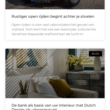
Rustiger open rijden begint achter je stoelen
Open rijden is voor veel cabriorijders hét gevoel van
vrijheid. Toch kent het ook een keerzijde: turbulentie.
Vanaf een bepaalde snelheid kan de lucht in
BLOG
De bank als basis van uw interieur met Dutch
Design als uitgangspunt