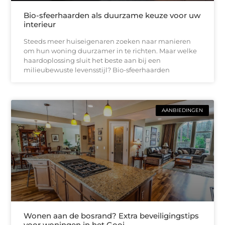
Bio-sfeerhaarden als duurzame keuze voor uw
interieur
Steeds meer huiseigenaren zoeken naar manieren
om hun woning duurzamer in te richten. Maar welke
haardoplossing sluit het beste aan bij een
milieubewuste levensstijl? Bio-sfeerhaarden
AANBIEDINGEN
Wonen aan de bosrand? Extra beveiligingstips
voor woningen in het Gooi