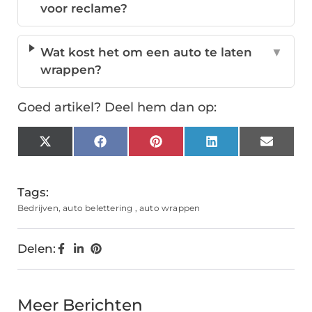
voor reclame?
Wat kost het om een auto te laten
▼
wrappen?
Goed artikel? Deel hem dan op:
X
Facebook
Pinterest
LinkedIn
Email
(Twitter)
Tags:
Bedrijven
,
auto belettering
,
auto wrappen
Delen:
Meer Berichten