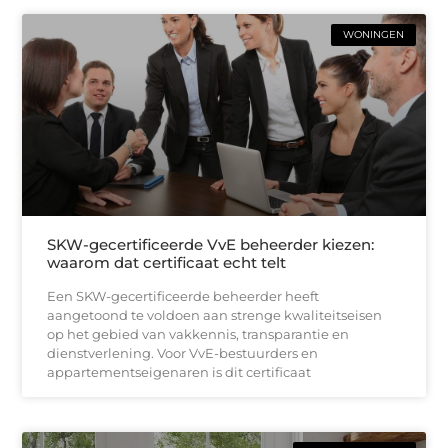
WONINGEN
SKW-gecertificeerde VvE beheerder kiezen:
waarom dat certificaat echt telt
Een SKW-gecertificeerde beheerder heeft
aangetoond te voldoen aan strenge kwaliteitseisen
op het gebied van vakkennis, transparantie en
dienstverlening. Voor VvE-bestuurders en
appartementseigenaren is dit certificaat