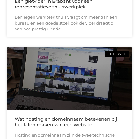
Een gietvloer in Brabant voor een
representatieve thuiswerkplek
Een eigen werkplek thuis vraagt om meer dan een
bureau en een goede stoel; ook de vloer draagt bij
aan hoe prettig u er de
INTERNET
Wat hosting en domeinnaam betekenen bij
het laten maken van een website
Hosting en domeinnaam zijn de twee technische