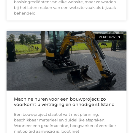
basisingrediënten van elke website, maar ze worden
bij het laten maken van een website vaak als bijzaak
behandeld.
VERBOUWEN
Machine huren voor een bouwproject: zo
voorkomt u vertraging en onnodige stilstand
Een bouwproject staat of valt met planning,
beschikbaar materieel en duidelijke afspraken.
Wanneer een graafmachine, hoogwerker of verreiker
niet op tijd aanwezig is, loopt niet