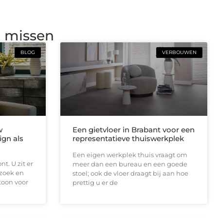
g missen
BLOG
VERBOUWEN
w
Een gietvloer in Brabant voor een
ign als
representatieve thuiswerkplek
Een eigen werkplek thuis vraagt om
t. U zit er
meer dan een bureau en een goede
ezoek en
stoel; ook de vloer draagt bij aan hoe
toon voor
prettig u er de