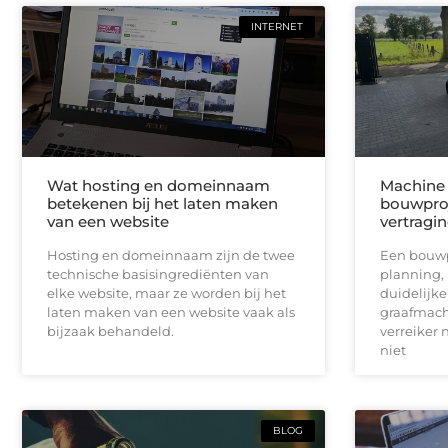
INTERNET
Wat hosting en domeinnaam
Machine 
betekenen bij het laten maken
bouwproj
van een website
vertragi
Hosting en domeinnaam zijn de twee
Een bouwpr
technische basisingrediënten van
planning,
elke website, maar ze worden bij het
duidelijk
laten maken van een website vaak als
graafmach
bijzaak behandeld.
verreiker n
niet
BLOG