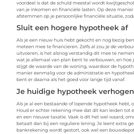
voordeel is dat de schuld meestal wordt kwijtgeschold
van je inkomen en financiële lasten. Op deze manier 
afstemmen op je persoonlijke financiële situatie, zod
Sluit een hogere hypotheek af
Als je een nieuw huis hebt gekocht en nog bezig be
meteen mee te financieren. Zelfs al zou je de verbouw
uitvoeren, is het alsnog verstandig dit mee te nemen
wat je allemaal van plan bent te verbouwen, en hoe 
stijgt de waarde van de woning, waardoor de hypot
manier eenmalig voor de administratie en hypotheekk
bent er daarna als het goed voor lange tijd vanaf.
Je huidige hypotheek verhogen
Als je al een bestaande of lopende hypotheek hebt,
Houd er echter rekening mee dat dit kan leiden tot 
en een nieuwe taxatie. Vaak is dit het wel waard, omd
betaalt dan bij een reguliere lening. Je leent extra g
bankrekening wordt gestort, ook wel een bouwdepot