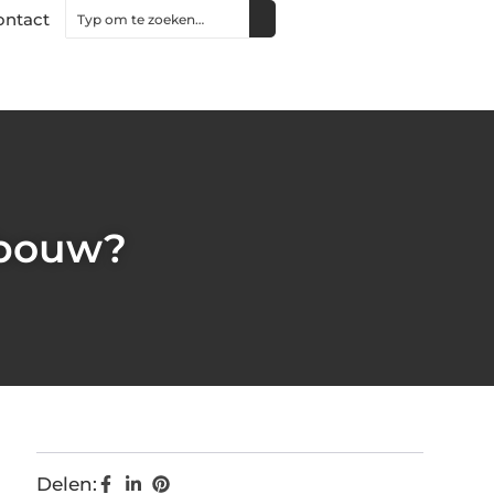
ontact
nbouw?
Delen: