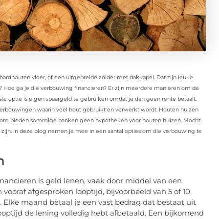
dhouten vloer, of een uitgebreide zolder met dakkapel. Dat zijn leuke
? Hoe ga je die verbouwing financieren? Er zijn meerdere manieren om de
gste optie is eigen spaargeld te gebruiken omdat je dan geen rente betaalt.
 verbouwingen waarin veel hout gebruikt en verwerkt wordt. Houten huizen
Daarom bieden sommige banken geen hypotheken voor houten huizen. Mocht
 zijn. In deze blog nemen je mee in een aantal opties om die verbouwing te
n
inancieren is geld lenen, vaak door middel van een
 vooraf afgesproken looptijd, bijvoorbeeld van 5 of 10
. Elke maand betaal je een vast bedrag dat bestaat uit
looptijd de lening volledig hebt afbetaald. Een bijkomend