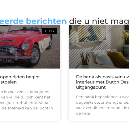
eerde berichten
die u niet ma
BLOG
 open rijden begint
De bank als basis van u
 stoelen
interieur met Dutch Des
uitgangspunt
n is voor veel cabriorijders
Een bank bepaalt hoe u woon
 van vrijheid. Toch kent het
dagelijks op, ontvangt er b
erzijde: turbulentie. Vanaf
vaak zet dit ene meubel de 
de snelheid kan de lucht in
de hele