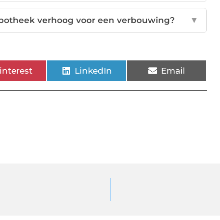
hypotheek verhoog voor een verbouwing?
▼
interest
LinkedIn
Email