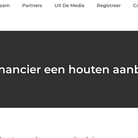
team
Partners
Uit De Media
Registreer
C
inancier een houten aa