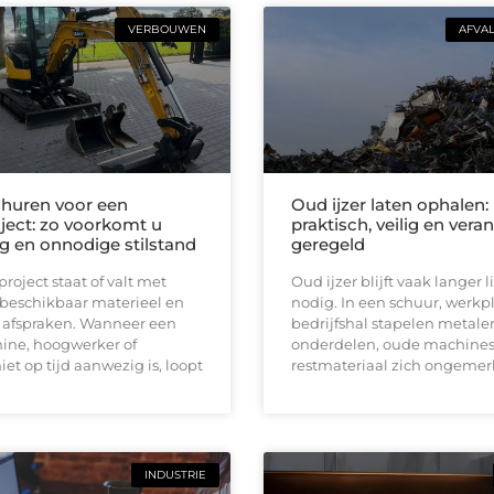
VERBOUWEN
AFVA
huren voor een
Oud ijzer laten ophalen:
ect: zo voorkomt u
praktisch, veilig en ver
ng en onnodige stilstand
geregeld
oject staat of valt met
Oud ijzer blijft vaak langer
 beschikbaar materieel en
nodig. In een schuur, werkpl
e afspraken. Wanneer een
bedrijfshal stapelen metale
ine, hoogwerker of
onderdelen, oude machines
iet op tijd aanwezig is, loopt
restmateriaal zich ongemerk
INDUSTRIE