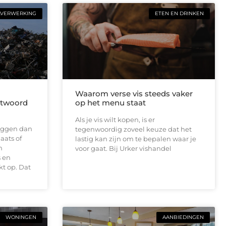
LVERWERKING
ETEN EN DRINKEN
Waarom verse vis steeds vaker
antwoord
op het menu staat
Als je vis wilt kopen, is er
 liggen dan
tegenwoordig zoveel keuze dat het
aats of
lastig kan zijn om te bepalen waar je
n
voor gaat. Bij Urker vishandel
 en
t op. Dat
WONINGEN
AANBIEDINGEN