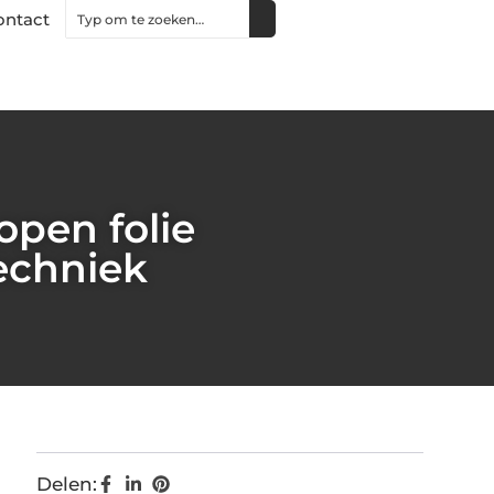
ontact
pen folie
techniek
Delen: