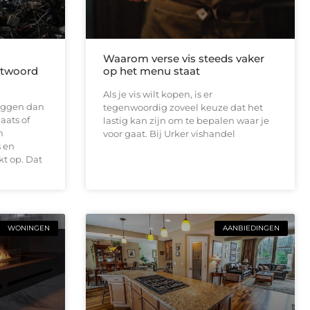
Waarom verse vis steeds vaker
antwoord
op het menu staat
Als je vis wilt kopen, is er
 liggen dan
tegenwoordig zoveel keuze dat het
aats of
lastig kan zijn om te bepalen waar je
n
voor gaat. Bij Urker vishandel
 en
t op. Dat
WONINGEN
AANBIEDINGEN