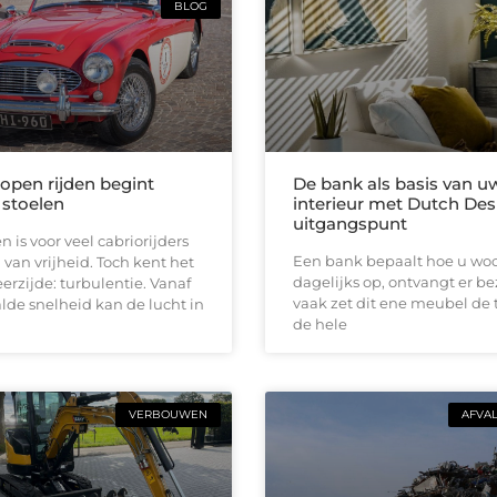
BLOG
 open rijden begint
De bank als basis van u
 stoelen
interieur met Dutch Des
uitgangspunt
n is voor veel cabriorijders
Een bank bepaalt hoe u woon
 van vrijheid. Toch kent het
dagelijks op, ontvangt er b
erzijde: turbulentie. Vanaf
vaak zet dit ene meubel de 
de snelheid kan de lucht in
de hele
VERBOUWEN
AFVA