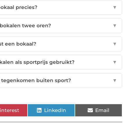
bokaal precies?
▼
okalen twee oren?
▼
st een bokaal?
▼
len als sportprijs gebruikt?
▼
g tegenkomen buiten sport?
▼
interest
LinkedIn
Email