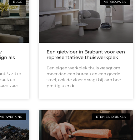
BLOG
VERBOUWEN
w
Een gietvloer in Brabant voor een
ign als
representatieve thuiswerkplek
Een eigen werkplek thuis vraagt om
t. U zit er
meer dan een bureau en een goede
ezoek en
stoel; ook de vloer draagt bij aan hoe
toon voor
prettig u er de
LVERWERKING
ETEN EN DRINKEN