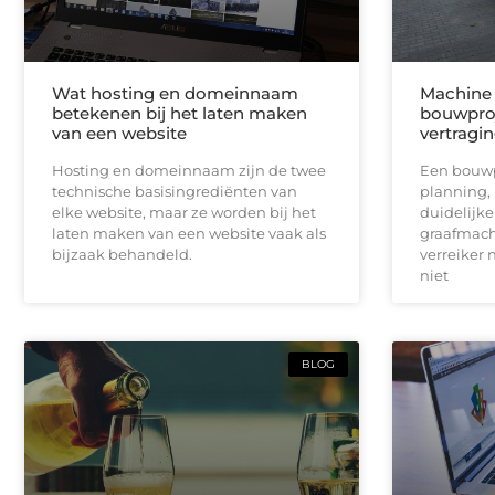
Wat hosting en domeinnaam
Machine 
betekenen bij het laten maken
bouwproj
van een website
vertragi
Hosting en domeinnaam zijn de twee
Een bouwpr
technische basisingrediënten van
planning,
elke website, maar ze worden bij het
duidelijk
laten maken van een website vaak als
graafmach
bijzaak behandeld.
verreiker n
niet
BLOG