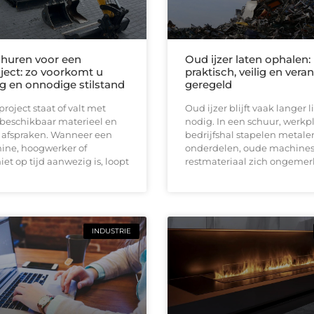
huren voor een
Oud ijzer laten ophalen:
ect: zo voorkomt u
praktisch, veilig en ver
ng en onnodige stilstand
geregeld
oject staat of valt met
Oud ijzer blijft vaak langer
 beschikbaar materieel en
nodig. In een schuur, werkpl
e afspraken. Wanneer een
bedrijfshal stapelen metale
ine, hoogwerker of
onderdelen, oude machines
iet op tijd aanwezig is, loopt
restmateriaal zich ongemerk
INDUSTRIE