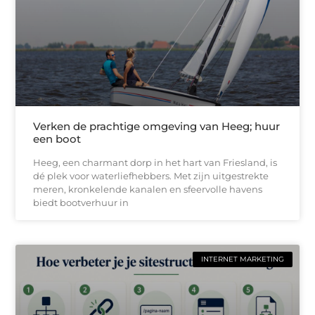
Verken de prachtige omgeving van Heeg; huur
een boot
Heeg, een charmant dorp in het hart van Friesland, is
dé plek voor waterliefhebbers. Met zijn uitgestrekte
meren, kronkelende kanalen en sfeervolle havens
biedt bootverhuur in
INTERNET MARKETING