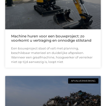
Machine huren voor een bouwproject: zo
voorkomt u vertraging en onnodige stilstand
Een bouwproject staat of valt met planning,
beschikbaar materieel en duidelijke afspraken.
Wanneer een graafmachine, hoogwerker of verreiker
niet op tijd aanwezig is, loopt niet
AFVALVERWERKING