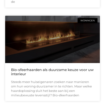
de
WONINGEN
Bio-sfeerhaarden als duurzame keuze voor uw
interieur
Steeds meer huiseigenaren zoeken naar manieren
om hun woning duurzamer in te richten. Maar welke
haardoplossing sluit het beste aan bij een
milieubewuste levensstijl? Bio-sfeerhaarden