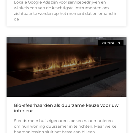
Lokale Google Ads zijn voor servicebedrijven en
winkels een van de krachtigste instrumenten om
zichtbaar te worden op het moment dat er iemand in
de
WONINGEN
Bio-sfeerhaarden als duurzame keuze voor uw
interieur
Steeds meer huiseigenaren zoeken naar manieren
om hun woning duurzamer in te richten. Maar welke
haardoplossing sluit het beste aan bij een