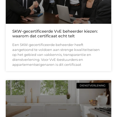
SKW-gecertificeerde VvE beheerder kiezen:
waarom dat certificaat echt telt
Een SKW-gecertificeerde beheerder heeft
aangetoond te voldoen aan strenge kwaliteitseisen
op het gebied van vakkennis, transparantie en
dienstverlening. Voor VvE-bestuurders en
appartementseigenaren is dit certificaat
DIENSTVERLENING