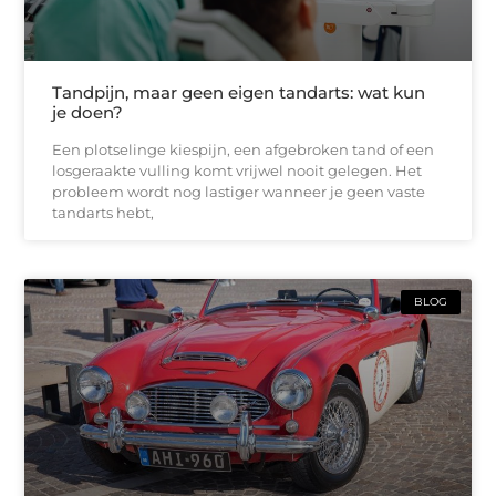
Tandpijn, maar geen eigen tandarts: wat kun
je doen?
Een plotselinge kiespijn, een afgebroken tand of een
losgeraakte vulling komt vrijwel nooit gelegen. Het
probleem wordt nog lastiger wanneer je geen vaste
tandarts hebt,
BLOG