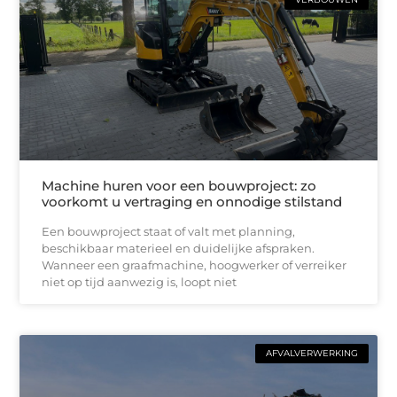
Machine huren voor een bouwproject: zo
voorkomt u vertraging en onnodige stilstand
Een bouwproject staat of valt met planning,
beschikbaar materieel en duidelijke afspraken.
Wanneer een graafmachine, hoogwerker of verreiker
niet op tijd aanwezig is, loopt niet
AFVALVERWERKING