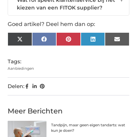
Wat rol speelt klantenservice bij het
▼
kiezen van een FITOK supplier?
Goed artikel? Deel hem dan op:
X
Facebook
Pinterest
LinkedIn
Email
(Twitter)
Tags:
Aanbiedingen
Delen:
Meer Berichten
Tandpijn, maar geen eigen tandarts: wat
kun je doen?