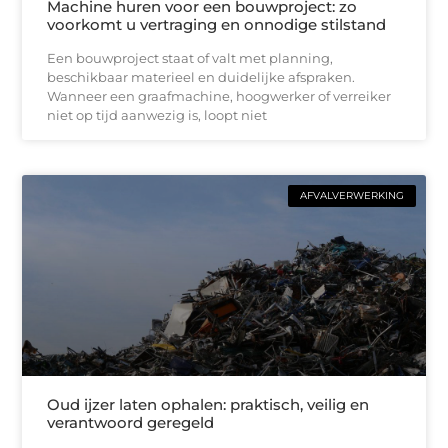
Machine huren voor een bouwproject: zo
voorkomt u vertraging en onnodige stilstand
Een bouwproject staat of valt met planning,
beschikbaar materieel en duidelijke afspraken.
Wanneer een graafmachine, hoogwerker of verreiker
niet op tijd aanwezig is, loopt niet
AFVALVERWERKING
Oud ijzer laten ophalen: praktisch, veilig en
verantwoord geregeld