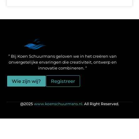
Een Linkbuilding Platform: jouw geheime wapen voor betere SEO-resultaten
Zo verdien jij geld met je website: praktische strategieën voor online succes
” Bij Koen Schuurmans geloven we in het creëren van
onvergetelijke ervaringen die creativiteit, ontwerp en
innovatie combineren. “
Wie zijn wij?
Registreer
@2025
www.koenschuurmans.nl.
All Right Reserved.