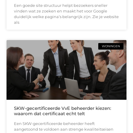
Een goede site structuur helpt bezoekers sneller
vinden wat ze zoeken en maakt het voor Google
duidelijk welke pagina’s belangrijk zijn. Zie je website
als
WONINGEN
SKW-gecertificeerde VvE beheerder kiezen:
waarom dat certificaat echt telt
Een SKW-gecertificeerde beheerder heeft
aangetoond te voldoen aan strenge kwaliteitseisen