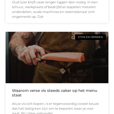
Oud ijzer blijft vaak langer liggen dan nodig. In een
schuur, werkplaats of bedrijfshal stapelen metalen
onderdelen, oude machines en restmateriaal zich
ongemerkt op. Dat
ETEN EN DRINKEN
Waarom verse vis steeds vaker op het menu
staat
Als je vis wilt kopen, is er tegenwoordig zoveel keuze
dat het lastig kan zijn om te bepalen waar je voor
gaat. Bij Urker vishandel