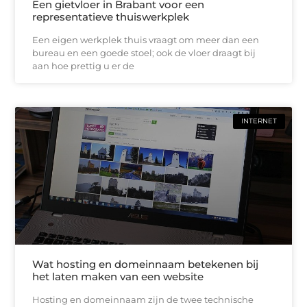
Een gietvloer in Brabant voor een
representatieve thuiswerkplek
Een eigen werkplek thuis vraagt om meer dan een
bureau en een goede stoel; ook de vloer draagt bij
aan hoe prettig u er de
INTERNET
Wat hosting en domeinnaam betekenen bij
het laten maken van een website
Hosting en domeinnaam zijn de twee technische