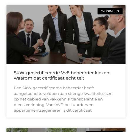
WONINGEN
SKW-gecertificeerde VvE beheerder kiezen:
waarom dat certificaat echt telt
Een SKW-gecertificeerde beheerder heeft
aangetoond te voldoen aan strenge kwaliteitseisen
op het gebied van vakkennis, transparantie en
dienstverlening. Voor VvE-bestuurders en
appartementseigenaren is dit certificaat