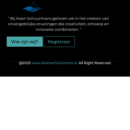
Een Linkbuilding Platform: jouw geheime wapen voor betere SEO-resultaten
Zo verdien jij geld met je website: praktische strategieën voor online succes
” Bij Koen Schuurmans geloven we in het creëren van
onvergetelijke ervaringen die creativiteit, ontwerp en
innovatie combineren. “
Wie zijn wij?
Registreer
@2025
www.koenschuurmans.nl.
All Right Reserved.