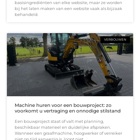
basisingrediënten van elke website, maar ze worden
bij het laten maken van een website vaak als bijzaak
behandeld.
VERBOUWEN
Machine huren voor een bouwproject: zo
voorkomt u vertraging en onnodige stilstand
Een bouwproject staat of valt met planning,
beschikbaar materieel en duidelijke afspraken.
Wanneer een graafmachine, hoogwerker of verreiker
niet op tijd aanwezig is, loopt niet