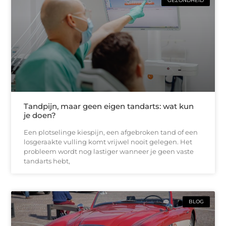
GEZONDHEID
Tandpijn, maar geen eigen tandarts: wat kun
je doen?
Een plotselinge kiespijn, een afgebroken tand of een
losgeraakte vulling komt vrijwel nooit gelegen. Het
probleem wordt nog lastiger wanneer je geen vaste
tandarts hebt,
BLOG