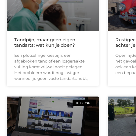
Tandpijn, maar geen eigen
Rustiger
tandarts: wat kun je doen?
achter je
Een plotselinge kiespijn, een
Open rijde
afgebroken tand of een losgeraakte
hét gevoel
vulling komt vrijwel nooit gelegen.
ook een ke
Het probleem wordt nog lastiger
een bepaal
wanneer je geen vaste tandarts hebt,
INTERNET