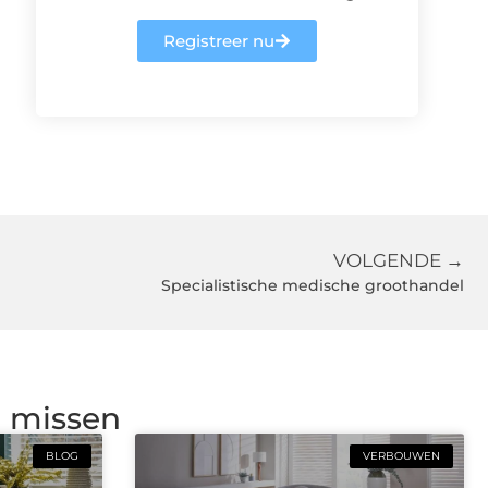
Registreer nu
VOLGENDE →
Specialistische medische groothandel
g missen
BLOG
VERBOUWEN