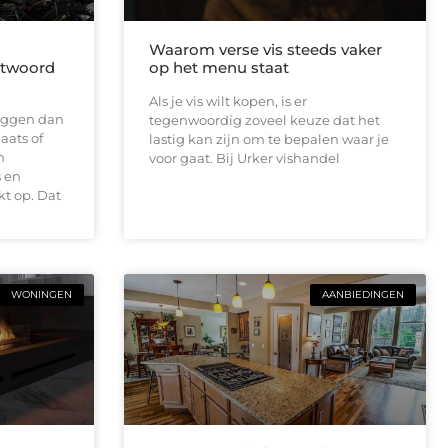
Waarom verse vis steeds vaker
antwoord
op het menu staat
Als je vis wilt kopen, is er
 liggen dan
tegenwoordig zoveel keuze dat het
aats of
lastig kan zijn om te bepalen waar je
n
voor gaat. Bij Urker vishandel
 en
t op. Dat
WONINGEN
AANBIEDINGEN