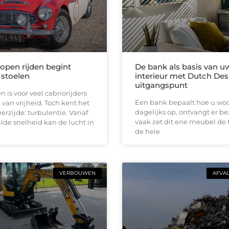
 open rijden begint
De bank als basis van u
 stoelen
interieur met Dutch Des
uitgangspunt
n is voor veel cabriorijders
Een bank bepaalt hoe u woon
 van vrijheid. Toch kent het
dagelijks op, ontvangt er b
erzijde: turbulentie. Vanaf
vaak zet dit ene meubel de 
de snelheid kan de lucht in
de hele
VERBOUWEN
AFVA