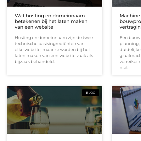
Wat hosting en domeinnaam
Machine 
betekenen bij het laten maken
bouwproj
van een website
vertragi
Hosting en domeinnaam zijn de twee
Een bouwpr
technische basisingrediënten van
planning,
elke website, maar ze worden bij het
duidelijk
laten maken van een website vaak als
graafmach
bijzaak behandeld.
verreiker n
niet
BLOG