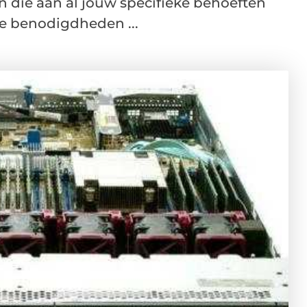
n die aan al jouw specifieke behoeften
le benodigdheden ...