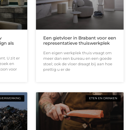
w
Een gietvloer in Brabant voor een
ign als
representatieve thuiswerkplek
Een eigen werkplek thuis vraagt om
t. U zit er
meer dan een bureau en een goede
ezoek en
stoel; ook de vloer draagt bij aan hoe
toon voor
prettig u er de
LVERWERKING
ETEN EN DRINKEN