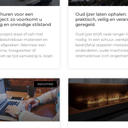
huren voor een
Oud ijzer laten ophalen:
ect: zo voorkomt u
praktisch, veilig en ver
ng en onnodige stilstand
geregeld
oject staat of valt met
Oud ijzer blijft vaak langer
 beschikbaar materieel en
nodig. In een schuur, werkpl
e afspraken. Wanneer een
bedrijfshal stapelen metale
ine, hoogwerker of
onderdelen, oude machines
iet op tijd aanwezig is, loopt
restmateriaal zich ongemerk
INDUSTRIE