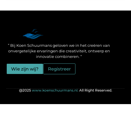
Een Linkbuilding Platform: jouw geheime wapen voor betere SEO-resultaten
Zo verdien jij geld met je website: praktische strategieën voor online succes
” Bij Koen Schuurmans geloven we in het creëren van
onvergetelijke ervaringen die creativiteit, ontwerp en
innovatie combineren. “
Wie zijn wij?
Registreer
@2025
www.koenschuurmans.nl.
All Right Reserved.