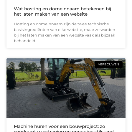
Wat hosting en domeinnaam betekenen bij
het laten maken van een website
Hosting en domeinnaam zijn de twee technische
basisingrediënten van elke website, maar ze worden
bij het laten maken van een website vaak als bijzaak
behandeld.
VERBOUWEN
Machine huren voor een bouwproject: zo
voorkomt u vertraging en onnodige stilstand