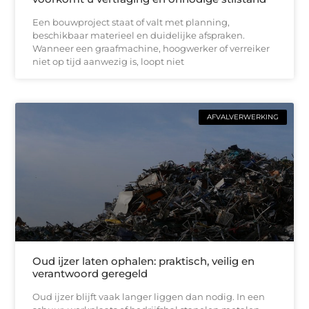
Een bouwproject staat of valt met planning,
beschikbaar materieel en duidelijke afspraken.
Wanneer een graafmachine, hoogwerker of verreiker
niet op tijd aanwezig is, loopt niet
AFVALVERWERKING
Oud ijzer laten ophalen: praktisch, veilig en
verantwoord geregeld
Oud ijzer blijft vaak langer liggen dan nodig. In een