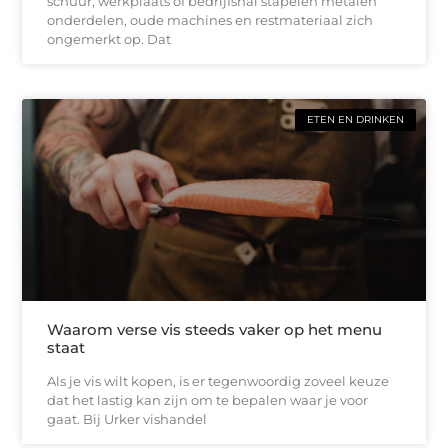
schuur, werkplaats of bedrijfshal stapelen metalen
onderdelen, oude machines en restmateriaal zich
ongemerkt op. Dat
ETEN EN DRINKEN
Waarom verse vis steeds vaker op het menu
staat
Als je vis wilt kopen, is er tegenwoordig zoveel keuze
dat het lastig kan zijn om te bepalen waar je voor
gaat. Bij Urker vishandel