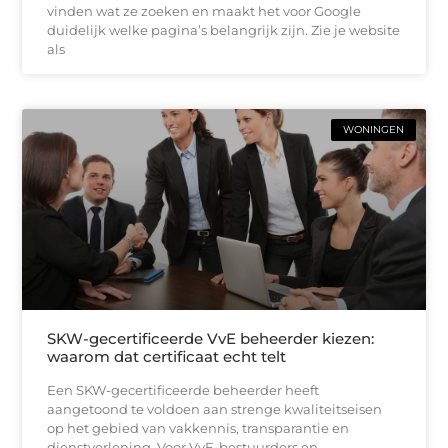
vinden wat ze zoeken en maakt het voor Google
duidelijk welke pagina’s belangrijk zijn. Zie je website
als
WONINGEN
SKW-gecertificeerde VvE beheerder kiezen:
waarom dat certificaat echt telt
Een SKW-gecertificeerde beheerder heeft
aangetoond te voldoen aan strenge kwaliteitseisen
op het gebied van vakkennis, transparantie en
dienstverlening. Voor VvE-bestuurders en