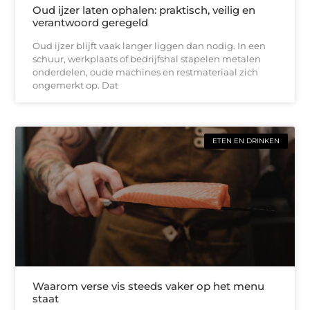
Oud ijzer laten ophalen: praktisch, veilig en
verantwoord geregeld
Oud ijzer blijft vaak langer liggen dan nodig. In een
schuur, werkplaats of bedrijfshal stapelen metalen
onderdelen, oude machines en restmateriaal zich
ongemerkt op. Dat
ETEN EN DRINKEN
Waarom verse vis steeds vaker op het menu
staat