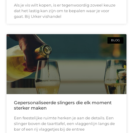
Als je vis wilt kopen, is er tegenwoordig zoveel keuze
dat het lastig kan zijn om te bepalen waar je voor
gaat. Bij Urker vishandel
BLOG
Gepersonaliseerde slingers die elk moment
sterker maken
Een feestelijke ruimte herken je aan de details. Een
slinger boven de taarttafel, een vlaggenlijn langs de
bar of een rij vlaggetjes bij de entree