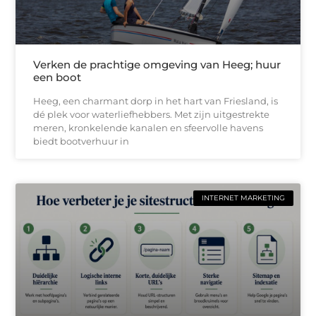
Verken de prachtige omgeving van Heeg; huur
een boot
Heeg, een charmant dorp in het hart van Friesland, is
dé plek voor waterliefhebbers. Met zijn uitgestrekte
meren, kronkelende kanalen en sfeervolle havens
biedt bootverhuur in
INTERNET MARKETING