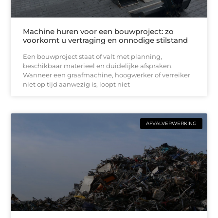
Machine huren voor een bouwproject: zo
voorkomt u vertraging en onnodige stilstand
Een bouwproject staat of valt met planning,
beschikbaar materieel en duidelijke afspraken.
Wanneer een graafmachine, hoogwerker of verreiker
niet op tijd aanwezig is, loopt niet
AFVALVERWERKING