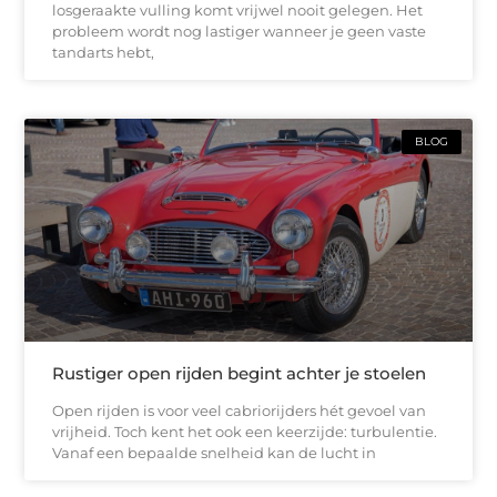
losgeraakte vulling komt vrijwel nooit gelegen. Het
probleem wordt nog lastiger wanneer je geen vaste
tandarts hebt,
BLOG
Rustiger open rijden begint achter je stoelen
Open rijden is voor veel cabriorijders hét gevoel van
vrijheid. Toch kent het ook een keerzijde: turbulentie.
Vanaf een bepaalde snelheid kan de lucht in