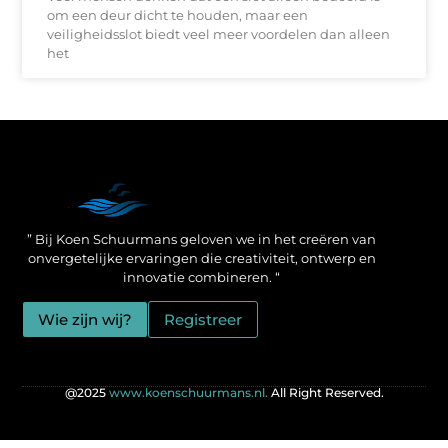
om een deur dicht te houden, maar een
veiligheidsslot biedt veel meer voordelen dan alleen
het
Een Linkbuilding Platform: jouw geheime wapen voor betere SEO-resultaten
Zo verdien jij geld met je website: praktische strategieën voor online succes
” Bij Koen Schuurmans geloven we in het creëren van
onvergetelijke ervaringen die creativiteit, ontwerp en
innovatie combineren. “
Wie zijn wij?
Registreer
@2025
www.koenschuurmans.nl.
All Right Reserved.