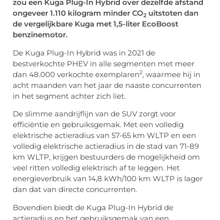
zou een Kuga Plug-In Hybrid over dezelfde afstand
ongeveer 1.110 kilogram minder CO
uitstoten dan
2
de vergelijkbare Kuga met 1,5-liter EcoBoost
benzinemotor.
De Kuga Plug-In Hybrid was in 2021 de
bestverkochte PHEV in alle segmenten met meer
2
dan 48.000 verkochte exemplaren
, waarmee hij in
acht maanden van het jaar de naaste concurrenten
in het segment achter zich liet.
De slimme aandrijflijn van de SUV zorgt voor
efficiëntie en gebruiksgemak. Met een volledig
elektrische actieradius van 57-65 km WLTP en een
volledig elektrische actieradius in de stad van 71-89
km WLTP, krijgen bestuurders de mogelijkheid om
veel ritten volledig elektrisch af te leggen. Het
energieverbruik van 14,8 kWh/100 km WLTP is lager
dan dat van directe concurrenten.
Bovendien biedt de Kuga Plug-In Hybrid de
actieradius en het gebruiksgemak van een