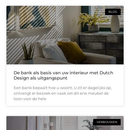
BLOG
De bank als basis van uw interieur met Dutch
Design als uitgangspunt
Een bank bepaalt hoe u woont. U zit er dagelijks op,
ontvangt er bezoek en vaak zet dit ene meubel de
toon voor de hele
VERBOUWEN