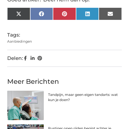
X
Facebook
Pinterest
LinkedIn
Email
(Twitter)
Tags:
Aanbiedingen
Delen:
Meer Berichten
Tandpijn, maar geen eigen tandarts: wat
kun je doen?
Rustiger open rijden begint achter je