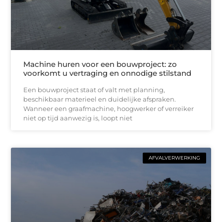
Machine huren voor een bouwproject: zo
voorkomt u vertraging en onnodige stilstand
Een bouwproject staat of valt met planning,
beschikbaar materieel en duidelijke afspraken.
Wanneer een graafmachine, hoogwerker of verreiker
niet op tijd aanwezig is, loopt niet
AFVALVERWERKING