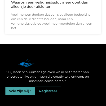
Waarom een veiligheidsslot meer doet dan
alleen je deur afsluiten
Veel mensen denken dat een slot alleen bedoeld is
om een deur dicht te houden, maar een
veiligheidsslot biedt veel meer voordelen dan alleen
het
Een Linkbuilding Platform: jouw geheime wapen voor betere SEO-resultaten
Zo verdien jij geld met je website: praktische strategieën voor online succes
” Bij Koen Schuurmans geloven we in het creëren van
onvergetelijke ervaringen die creativiteit, ontwerp en
innovatie combineren. “
Wie zijn wij?
Registreer