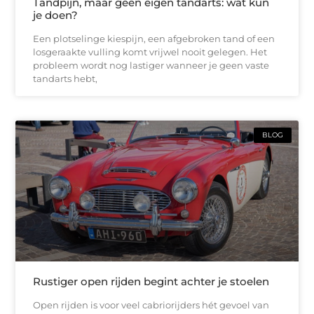
Tandpijn, maar geen eigen tandarts: wat kun
je doen?
Een plotselinge kiespijn, een afgebroken tand of een
losgeraakte vulling komt vrijwel nooit gelegen. Het
probleem wordt nog lastiger wanneer je geen vaste
tandarts hebt,
BLOG
Rustiger open rijden begint achter je stoelen
Open rijden is voor veel cabriorijders hét gevoel van