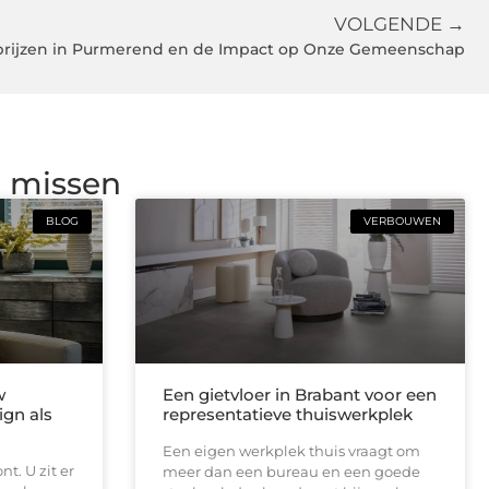
VOLGENDE →
rijzen in Purmerend en de Impact op Onze Gemeenschap
g missen
BLOG
VERBOUWEN
w
Een gietvloer in Brabant voor een
ign als
representatieve thuiswerkplek
Een eigen werkplek thuis vraagt om
t. U zit er
meer dan een bureau en een goede