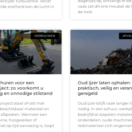
dagelijks op, ontvangt er b
erzijde: turbulentie. Vanaf
vaak zet dit ene meubel de 
de snelheid kan de lucht in
de hele
VERBOUWEN
AFVA
huren voor een
Oud ijzer laten ophalen:
ect: zo voorkomt u
praktisch, veilig en ver
ng en onnodige stilstand
geregeld
oject staat of valt met
Oud ijzer blijft vaak langer
 beschikbaar materieel en
nodig. In een schuur, werkpl
e afspraken. Wanneer een
bedrijfshal stapelen metale
ine, hoogwerker of
onderdelen, oude machines
iet op tijd aanwezig is, loopt
restmateriaal zich ongemerk