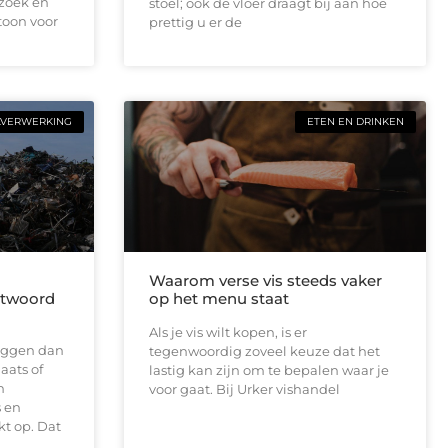
ezoek en
stoel; ook de vloer draagt bij aan hoe
toon voor
prettig u er de
LVERWERKING
ETEN EN DRINKEN
Waarom verse vis steeds vaker
antwoord
op het menu staat
Als je vis wilt kopen, is er
 liggen dan
tegenwoordig zoveel keuze dat het
aats of
lastig kan zijn om te bepalen waar je
n
voor gaat. Bij Urker vishandel
 en
t op. Dat