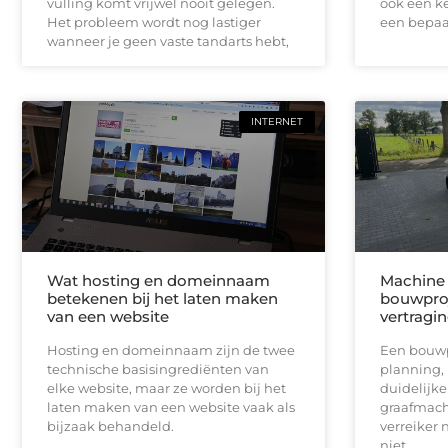
vulling komt vrijwel nooit gelegen.
ook een ke
Het probleem wordt nog lastiger
een bepaal
wanneer je geen vaste tandarts hebt,
INTERNET
Wat hosting en domeinnaam
Machine 
betekenen bij het laten maken
bouwproj
van een website
vertragi
Hosting en domeinnaam zijn de twee
Een bouwpr
technische basisingrediënten van
planning,
elke website, maar ze worden bij het
duidelijk
laten maken van een website vaak als
graafmach
bijzaak behandeld.
verreiker n
niet