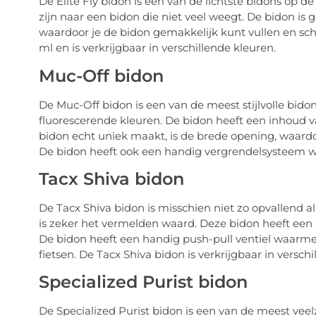
De Elite Fly bidon is een van de lichtste bidons op d
zijn naar een bidon die niet veel weegt. De bidon is
waardoor je de bidon gemakkelijk kunt vullen en sc
ml en is verkrijgbaar in verschillende kleuren.
Muc-Off bidon
De Muc-Off bidon is een van de meest stijlvolle bid
fluorescerende kleuren. De bidon heeft een inhoud v
bidon echt uniek maakt, is de brede opening, waard
De bidon heeft ook een handig vergrendelsysteem wa
Tacx Shiva bidon
De Tacx Shiva bidon is misschien niet zo opvallend a
is zeker het vermelden waard. Deze bidon heeft een 
De bidon heeft een handig push-pull ventiel waarmee
fietsen. De Tacx Shiva bidon is verkrijgbaar in versc
Specialized Purist bidon
De Specialized Purist bidon is een van de meest veelz