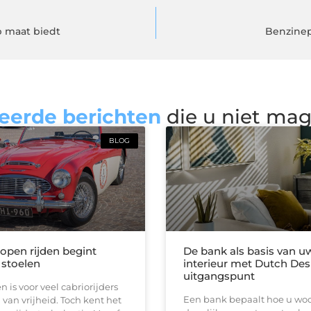
p maat biedt
Benzinep
eerde berichten
die u niet ma
BLOG
 open rijden begint
De bank als basis van u
 stoelen
interieur met Dutch Des
uitgangspunt
n is voor veel cabriorijders
Een bank bepaalt hoe u woon
 van vrijheid. Toch kent het