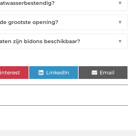
vaatwasserbestendig?
▼
 de grootste opening?
▼
aten zijn bidons beschikbaar?
▼
interest
LinkedIn
Email