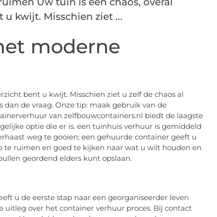
uimen Uw tuin is een chaos, overal
u kwijt. Misschien ziet ...
 het moderne
zicht bent u kwijt. Misschien ziet u zelf de chaos al
 dan de vraag. Onze tip: maak gebruik van de
ainerverhuur van zelfbouwcontainers.nl biedt de laagste
elijke optie die er is. een tuinhuis verhuur is gemiddeld
verhaast weg te gooien; een gehuurde container geeft u
p te ruimen en goed te kijken naar wat u wilt houden en
pullen geordend elders kunt opslaan.
eft u de eerste stap naar een georganiseerder leven
e uitleg over het container verhuur proces. Bij contact