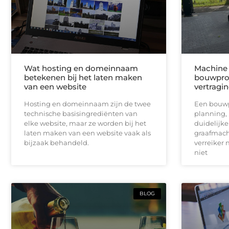
Wat hosting en domeinnaam
Machine 
betekenen bij het laten maken
bouwproj
van een website
vertragi
Hosting en domeinnaam zijn de twee
Een bouwpr
technische basisingrediënten van
planning,
elke website, maar ze worden bij het
duidelijk
laten maken van een website vaak als
graafmach
bijzaak behandeld.
verreiker n
niet
BLOG