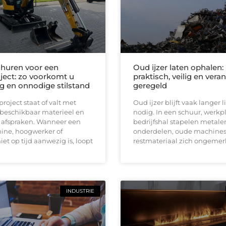
huren voor een
Oud ijzer laten ophalen:
ect: zo voorkomt u
praktisch, veilig en ver
ng en onnodige stilstand
geregeld
oject staat of valt met
Oud ijzer blijft vaak langer
 beschikbaar materieel en
nodig. In een schuur, werkpl
e afspraken. Wanneer een
bedrijfshal stapelen metale
ine, hoogwerker of
onderdelen, oude machines
iet op tijd aanwezig is, loopt
restmateriaal zich ongemerk
INDUSTRIE