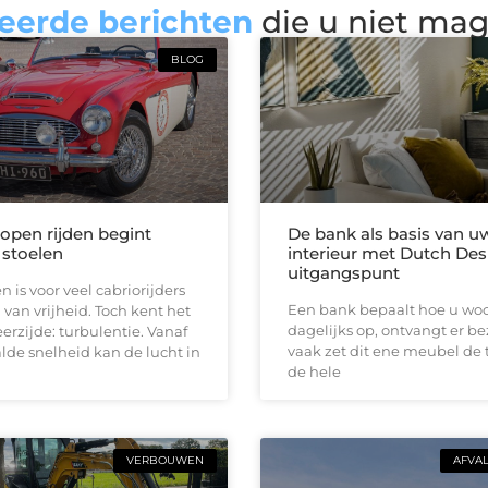
eerde berichten
die u niet ma
BLOG
 open rijden begint
De bank als basis van u
 stoelen
interieur met Dutch Des
uitgangspunt
n is voor veel cabriorijders
Een bank bepaalt hoe u woon
 van vrijheid. Toch kent het
dagelijks op, ontvangt er b
erzijde: turbulentie. Vanaf
vaak zet dit ene meubel de 
de snelheid kan de lucht in
de hele
VERBOUWEN
AFVA