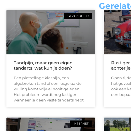
Gerelat
GEZONDHEID
Tandpijn, maar geen eigen
Rustiger
tandarts: wat kun je doen?
achter je
Een plotselinge kiespijn, een
Open rijde
afgebroken tand of een losgeraakte
hét gevoel
vulling komt vrijwel nooit gelegen.
ook een ke
Het probleem wordt nog lastiger
een bepaal
wanneer je geen vaste tandarts hebt,
INTERNET