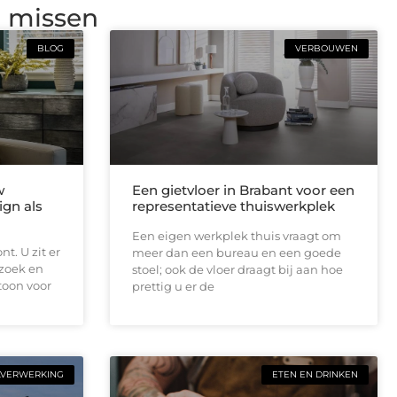
g missen
BLOG
VERBOUWEN
w
Een gietvloer in Brabant voor een
ign als
representatieve thuiswerkplek
Een eigen werkplek thuis vraagt om
t. U zit er
meer dan een bureau en een goede
ezoek en
stoel; ook de vloer draagt bij aan hoe
toon voor
prettig u er de
LVERWERKING
ETEN EN DRINKEN