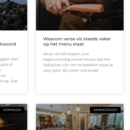
Waarom verse vis steeds vaker
antwoord
op het menu staat
Als je vis wilt kopen, is er
 liggen dan
tegenwoordig zoveel keuze dat het
aats of
lastig kan zijn om te bepalen waar je
n
voor gaat. Bij Urker vishandel
 en
t op. Dat
WONINGEN
AANBIEDINGEN