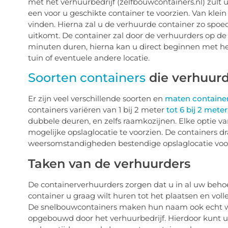
met het verhuurbedrijf (zelfbouwcontainers.nl) zul
een voor u geschikte container te voorzien. Van klein t
vinden. Hierna zal u de verhuurde container zo sp
uitkomt. De container zal door de verhuurders op de 
minuten duren, hierna kan u direct beginnen met he
tuin of eventuele andere locatie.
Soorten containers
die verhuur
Er zijn veel verschillende soorten en
maten containe
containers variëren van 1 bij 2 meter
tot 6 bij 2 meter
dubbele deuren, en zelfs raamkozijnen. Elke optie va
mogelijke opslaglocatie te voorzien. De containers d
weersomstandigheden bestendige opslaglocatie voor 
Taken van de verhuurders
De containerverhuurders zorgen dat u in al uw beho
container u graag wilt huren tot het plaatsen en vo
De snelbouwcontainers maken hun naam ook echt wa
opgebouwd door het verhuurbedrijf. Hierdoor kunt u o