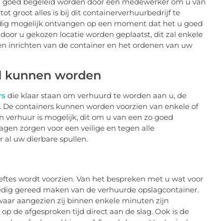
t u goed begeleid worden door een medewerker om u van
ot groot alles is bij dit containerverhuurbedrijf te
oedig mogelijk ontvangen op een moment dat het u goed
door u gekozen locatie worden geplaatst, dit zal enkele
n inrichten van de container en het ordenen van uw
d kunnen worden
rs
die klaar staan om verhuurd te worden aan u, de
. De containers kunnen worden voorzien van enkele of
n verhuur is mogelijk, dit om u van een zo goed
ragen zorgen voor een veilige en tegen alle
al uw dierbare spullen.
eftes wordt voorzien. Van het bespreken met u wat voor
lledig gereed maken van de verhuurde opslagcontainer.
ar aangezien zij binnen enkele minuten zijn
p de afgesproken tijd direct aan de slag. Ook is de