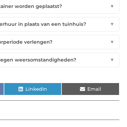
tainer worden geplaatst?
▼
rhuur in plaats van een tuinhuis?
▼
urperiode verlengen?
▼
d tegen weersomstandigheden?
▼
LinkedIn
Email