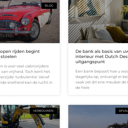
BLOG
 open rijden begint
De bank als basis van u
 stoelen
interieur met Dutch Des
uitgangspunt
n is voor veel cabriorijders
Een bank bepaalt hoe u woon
 van vrijheid. Toch kent het
dagelijks op, ontvangt er b
erzijde: turbulentie. Vanaf
vaak zet dit ene meubel de 
de snelheid kan de lucht in
de hele
VERBOUWEN
AFVA