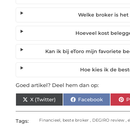
Welke broker is het
Hoeveel kost belegg
Kan ik bij eToro mijn favoriete b
Hoe kies ik de bes
Goed artikel? Deel hem dan op:
X (Twitter)
Facebook
P
Financieel
,
beste broker
,
DEGIRO review
,
e
Tags: