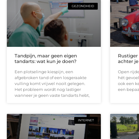
GEZONDHEID
Tandpijn, maar geen eigen
Rustiger
tandarts: wat kun je doen?
achter je
Een plotselinge kiespijn, een
Open rijde
afgebroken tand of een losgeraakte
hét gevoel
vulling komt vrijwel nooit gelegen.
ook een ke
Het probleem wordt nog lastiger
een bepaal
wanneer je geen vaste tandarts hebt,
INTERNET