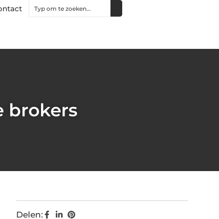
ontact
e brokers
Delen: