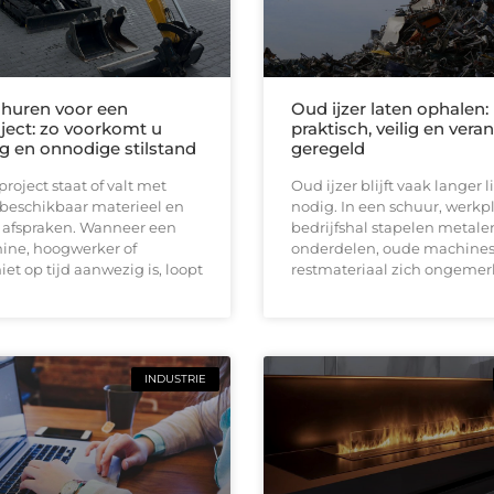
huren voor een
Oud ijzer laten ophalen:
ect: zo voorkomt u
praktisch, veilig en ver
ng en onnodige stilstand
geregeld
oject staat of valt met
Oud ijzer blijft vaak langer
 beschikbaar materieel en
nodig. In een schuur, werkpl
e afspraken. Wanneer een
bedrijfshal stapelen metale
ine, hoogwerker of
onderdelen, oude machines
iet op tijd aanwezig is, loopt
restmateriaal zich ongemerk
INDUSTRIE