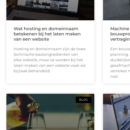
Wat hosting en domeinnaam
Machine 
betekenen bij het laten maken
bouwproj
van een website
vertragi
Hosting en domeinnaam zijn de twee
Een bouwpr
technische basisingrediënten van
planning,
elke website, maar ze worden bij het
duidelijk
laten maken van een website vaak als
graafmach
bijzaak behandeld.
verreiker n
niet
BLOG