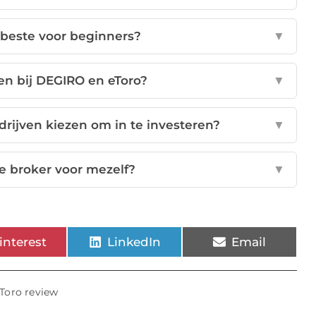
 beste voor beginners?
▼
en bij DEGIRO en eToro?
▼
edrijven kiezen om in te investeren?
▼
te broker voor mezelf?
▼
interest
LinkedIn
Email
Toro review