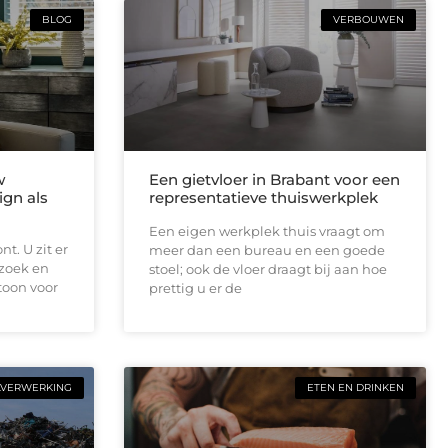
BLOG
VERBOUWEN
w
Een gietvloer in Brabant voor een
ign als
representatieve thuiswerkplek
Een eigen werkplek thuis vraagt om
t. U zit er
meer dan een bureau en een goede
ezoek en
stoel; ook de vloer draagt bij aan hoe
toon voor
prettig u er de
LVERWERKING
ETEN EN DRINKEN