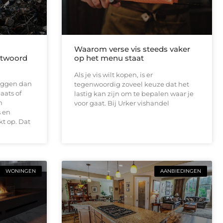
Waarom verse vis steeds vaker
antwoord
op het menu staat
Als je vis wilt kopen, is er
 liggen dan
tegenwoordig zoveel keuze dat het
aats of
lastig kan zijn om te bepalen waar je
n
voor gaat. Bij Urker vishandel
 en
t op. Dat
WONINGEN
AANBIEDINGEN