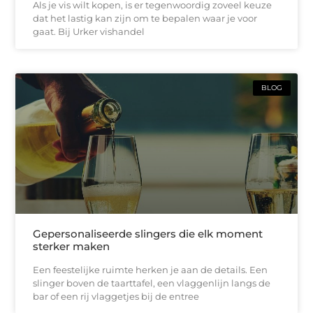
Als je vis wilt kopen, is er tegenwoordig zoveel keuze
dat het lastig kan zijn om te bepalen waar je voor
gaat. Bij Urker vishandel
BLOG
Gepersonaliseerde slingers die elk moment
sterker maken
Een feestelijke ruimte herken je aan de details. Een
slinger boven de taarttafel, een vlaggenlijn langs de
bar of een rij vlaggetjes bij de entree