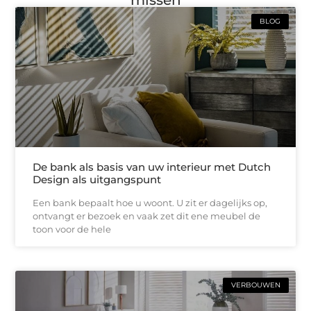
missen
BLOG
De bank als basis van uw interieur met Dutch
Design als uitgangspunt
Een bank bepaalt hoe u woont. U zit er dagelijks op,
ontvangt er bezoek en vaak zet dit ene meubel de
toon voor de hele
VERBOUWEN