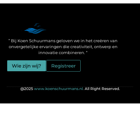
Een Linkbuilding Platform: jouw geheime wapen voor betere SEO-resultaten
Zo verdien jij geld met je website: praktische strategieën voor online succes
” Bij Koen Schuurmans geloven we in het creëren van
onvergetelijke ervaringen die creativiteit, ontwerp en
innovatie combineren. “
Wie zijn wij?
Registreer
@2025
www.koenschuurmans.nl.
All Right Reserved.