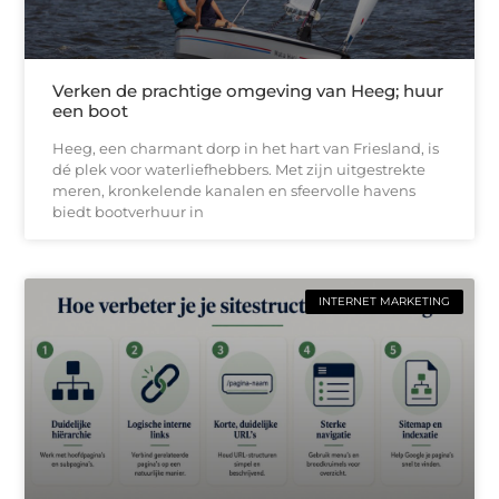
Verken de prachtige omgeving van Heeg; huur
een boot
Heeg, een charmant dorp in het hart van Friesland, is
dé plek voor waterliefhebbers. Met zijn uitgestrekte
meren, kronkelende kanalen en sfeervolle havens
biedt bootverhuur in
INTERNET MARKETING