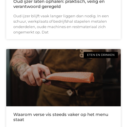
Oud ijzer laten ophalen: praktisch, veilig en
verantwoord geregeld
Oud ijzer blijft vaak langer liggen dan nodig. In een
schuur, werkplaats of bedrijfshal stapelen metalen
onderdelen, oude machines en restmateriaal zich
ongemerkt op. Dat
ETEN EN DRINKEN
Waarom verse vis steeds vaker op het menu
staat