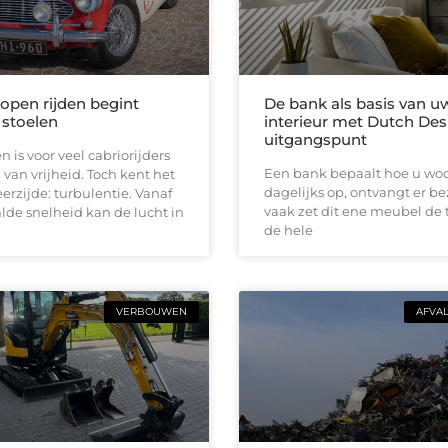
 open rijden begint
De bank als basis van u
 stoelen
interieur met Dutch Des
uitgangspunt
n is voor veel cabriorijders
Een bank bepaalt hoe u woon
 van vrijheid. Toch kent het
dagelijks op, ontvangt er b
erzijde: turbulentie. Vanaf
vaak zet dit ene meubel de 
de snelheid kan de lucht in
de hele
VERBOUWEN
AFVA