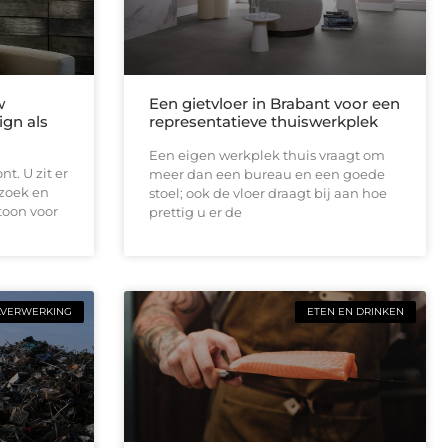
w
Een gietvloer in Brabant voor een
ign als
representatieve thuiswerkplek
Een eigen werkplek thuis vraagt om
t. U zit er
meer dan een bureau en een goede
ezoek en
stoel; ook de vloer draagt bij aan hoe
toon voor
prettig u er de
LVERWERKING
ETEN EN DRINKEN