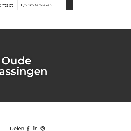
ontact
 Oude
assingen
Delen: