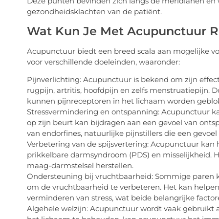
Deze punten bevinden zich langs de meridianen en 
gezondheidsklachten van de patiënt.
Wat Kun Je Met Acupunctuur R
Acupunctuur biedt een breed scala aan mogelijke v
voor verschillende doeleinden, waaronder:
Pijnverlichting: Acupunctuur is bekend om zijn effectiv
rugpijn, artritis, hoofdpijn en zelfs menstruatiepij
kunnen pijnreceptoren in het lichaam worden geblo
Stressvermindering en ontspanning: Acupunctuur kan
op zijn beurt kan bijdragen aan een gevoel van onts
van endorfines, natuurlijke pijnstillers die een gevo
Verbetering van de spijsvertering: Acupunctuur kan 
prikkelbare darmsyndroom (PDS) en misselijkheid. He
maag-darmstelsel herstellen.
Ondersteuning bij vruchtbaarheid: Sommige paren k
om de vruchtbaarheid te verbeteren. Het kan helpen 
verminderen van stress, wat beide belangrijke facto
Algehele welzijn: Acupunctuur wordt vaak gebruikt 