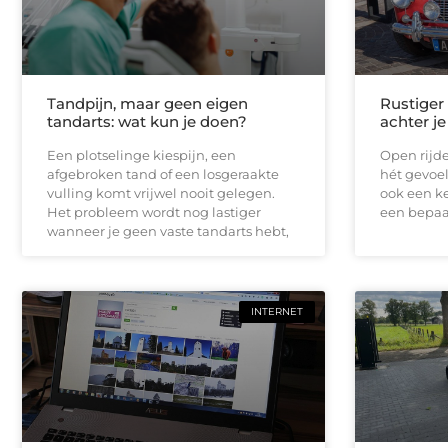
Tandpijn, maar geen eigen
Rustiger
tandarts: wat kun je doen?
achter je
Een plotselinge kiespijn, een
Open rijde
afgebroken tand of een losgeraakte
hét gevoel
vulling komt vrijwel nooit gelegen.
ook een ke
Het probleem wordt nog lastiger
een bepaal
wanneer je geen vaste tandarts hebt,
INTERNET