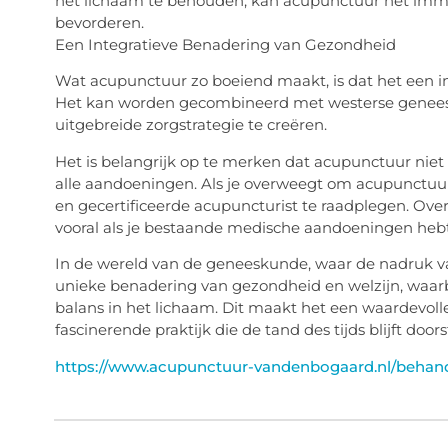
het lichaam te behouden, kan acupunctuur het imm
bevorderen.
Een Integratieve Benadering van Gezondheid
Wat acupunctuur zo boeiend maakt, is dat het een i
Het kan worden gecombineerd met westerse geneesk
uitgebreide zorgstrategie te creëren.
Het is belangrijk op te merken dat acupunctuur niet
alle aandoeningen. Als je overweegt om acupunctuur
en gecertificeerde acupuncturist te raadplegen. Overl
vooral als je bestaande medische aandoeningen hebt
In de wereld van de geneeskunde, waar de nadruk v
unieke benadering van gezondheid en welzijn, waarbij
balans in het lichaam. Dit maakt het een waardevol
fascinerende praktijk die de tand des tijds blijft door
https://www.acupunctuur-vandenbogaard.nl/behand