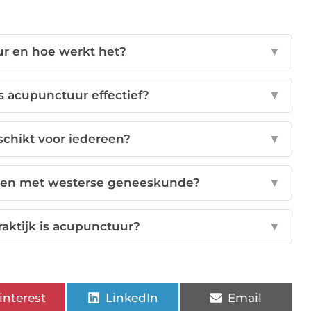
ur en hoe werkt het?
▼
s acupunctuur effectief?
▼
schikt voor iedereen?
▼
ren met westerse geneeskunde?
▼
raktijk is acupunctuur?
▼
interest
LinkedIn
Email