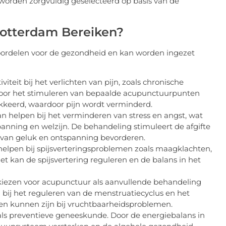
worden zorgvuldig geselecteerd op basis van de
otterdam Bereiken?
oordelen voor de gezondheid en kan worden ingezet
iteit bij het verlichten van pijn, zoals chronische
n. Door het stimuleren van bepaalde acupunctuurpunten
kkeerd, waardoor pijn wordt verminderd.
 helpen bij het verminderen van stress en angst, wat
panning en welzijn. De behandeling stimuleert de afgifte
el van geluk en ontspanning bevorderen.
helpen bij spijsverteringsproblemen zoals maagklachten,
t kan de spijsvertering reguleren en de balans in het
iezen voor acupunctuur als aanvullende behandeling
bij het reguleren van de menstruatiecyclus en het
ren kunnen zijn bij vruchtbaarheidsproblemen.
als preventieve geneeskunde. Door de energiebalans in