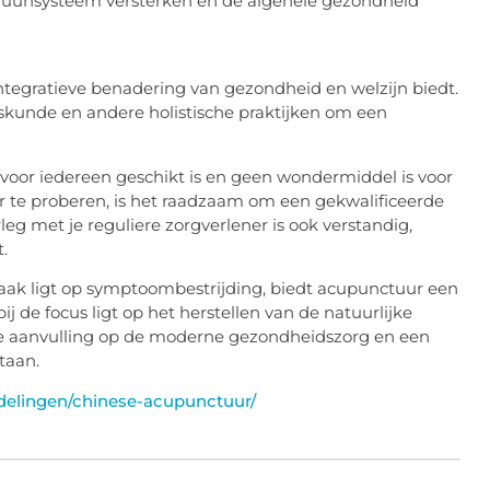
uunsysteem versterken en de algehele gezondheid
ntegratieve benadering van gezondheid en welzijn biedt.
unde en andere holistische praktijken om een
 voor iedereen geschikt is en geen wondermiddel is voor
 te proberen, is het raadzaam om een gekwalificeerde
eg met je reguliere zorgverlener is ook verstandig,
.
aak ligt op symptoombestrijding, biedt acupunctuur een
 de focus ligt op het herstellen van de natuurlijke
le aanvulling op de moderne gezondheidszorg en een
staan.
elingen/chinese-acupunctuur/