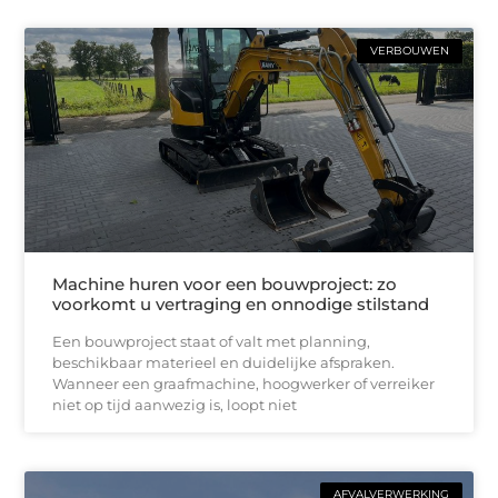
VERBOUWEN
Machine huren voor een bouwproject: zo
voorkomt u vertraging en onnodige stilstand
Een bouwproject staat of valt met planning,
beschikbaar materieel en duidelijke afspraken.
Wanneer een graafmachine, hoogwerker of verreiker
niet op tijd aanwezig is, loopt niet
AFVALVERWERKING