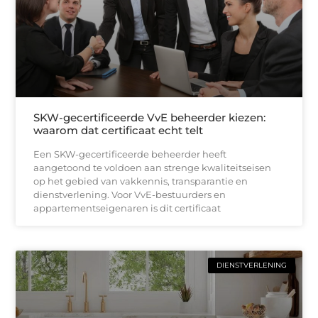
SKW-gecertificeerde VvE beheerder kiezen:
waarom dat certificaat echt telt
Een SKW-gecertificeerde beheerder heeft
aangetoond te voldoen aan strenge kwaliteitseisen
op het gebied van vakkennis, transparantie en
dienstverlening. Voor VvE-bestuurders en
appartementseigenaren is dit certificaat
DIENSTVERLENING