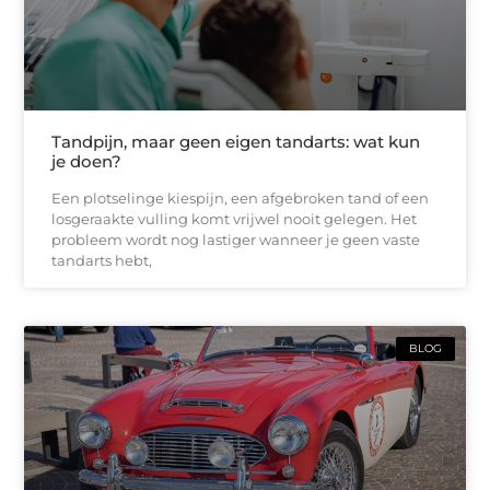
Tandpijn, maar geen eigen tandarts: wat kun
je doen?
Een plotselinge kiespijn, een afgebroken tand of een
losgeraakte vulling komt vrijwel nooit gelegen. Het
probleem wordt nog lastiger wanneer je geen vaste
tandarts hebt,
BLOG