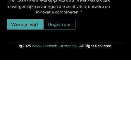
” Bij Koen Schuurmans geloven we in het creëren van
onvergetelijke ervaringen die creativiteit, ontwerp en
innovatie combineren. “
Wie zijn wij?
Registreer
@2025
www.koenschuurmans.nl.
All Right Reserved.