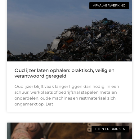
AFVALVERWERKING
Oud ijzer laten ophalen: praktisch, veilig en
verantwoord geregeld
Oud ijzer blijft vaak langer liggen dan nodig. In een
schuur, werkplaats of bedrijfshal stapelen metalen
onderdelen, oude machines en restmateriaal zich
ongemerkt op. Dat
ETEN EN DRINKEN