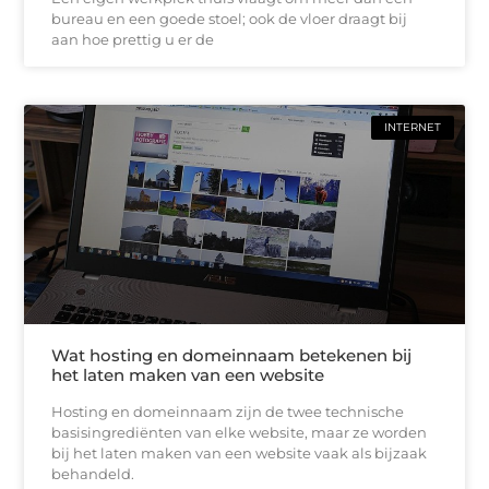
bureau en een goede stoel; ook de vloer draagt bij
aan hoe prettig u er de
INTERNET
Wat hosting en domeinnaam betekenen bij
het laten maken van een website
Hosting en domeinnaam zijn de twee technische
basisingrediënten van elke website, maar ze worden
bij het laten maken van een website vaak als bijzaak
behandeld.