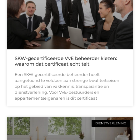
SKW-gecertificeerde VvE beheerder kiezen:
waarom dat certificaat echt telt
Een SKW-gecertificeerde beheerder heeft
aangetoond te voldoen aan strenge kwaliteitseisen
op het gebied van vakkennis, transparantie en
dienstverlening. Voor VvE-bestuurders en
appartementseigenaren is dit certificaat
DIENSTVERLENING