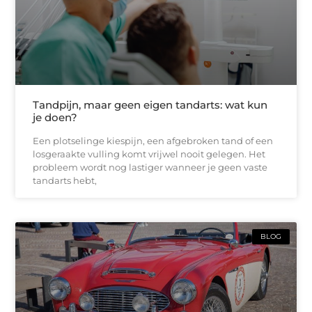
Tandpijn, maar geen eigen tandarts: wat kun
je doen?
Een plotselinge kiespijn, een afgebroken tand of een
losgeraakte vulling komt vrijwel nooit gelegen. Het
probleem wordt nog lastiger wanneer je geen vaste
tandarts hebt,
BLOG