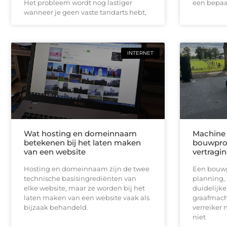
Het probleem wordt nog lastiger
een bepaal
wanneer je geen vaste tandarts hebt,
INTERNET
Wat hosting en domeinnaam
Machine 
betekenen bij het laten maken
bouwproj
van een website
vertragi
Hosting en domeinnaam zijn de twee
Een bouwpr
technische basisingrediënten van
planning,
elke website, maar ze worden bij het
duidelijk
laten maken van een website vaak als
graafmach
bijzaak behandeld.
verreiker n
niet