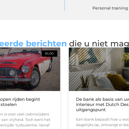
Personal training
eerde berichten
die u niet ma
BLOG
 open rijden begint
De bank als basis van u
 stoelen
interieur met Dutch Des
uitgangspunt
n is voor veel cabriorijders
Een bank bepaalt hoe u woon
 van vrijheid. Toch kent het
dagelijks op, ontvangt er b
erzijde: turbulentie. Vanaf