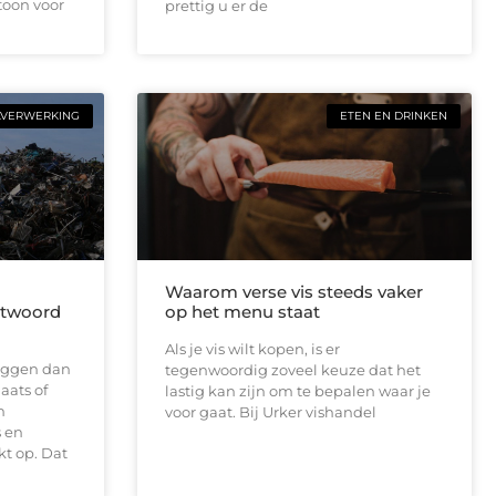
toon voor
prettig u er de
LVERWERKING
ETEN EN DRINKEN
Waarom verse vis steeds vaker
antwoord
op het menu staat
Als je vis wilt kopen, is er
 liggen dan
tegenwoordig zoveel keuze dat het
aats of
lastig kan zijn om te bepalen waar je
n
voor gaat. Bij Urker vishandel
 en
t op. Dat