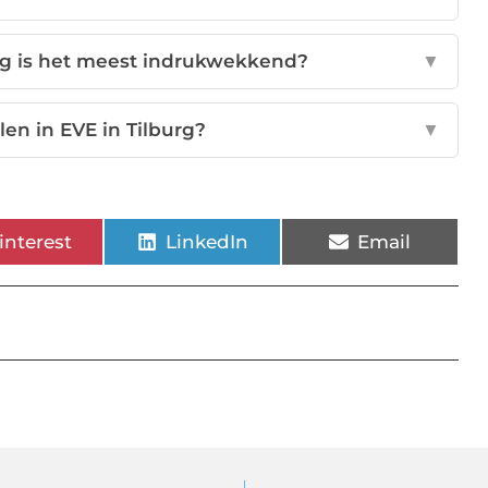
ag is het meest indrukwekkend?
▼
len in EVE in Tilburg?
▼
interest
LinkedIn
Email