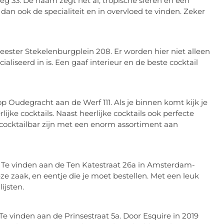
eg 33. De naam zegt het al, tropische sferen en een
dan ook de specialiteit en in overvloed te vinden. Zeker
eester Stekelenburgplein 208. Er worden hier niet alleen
aliseerd in is. Een gaaf interieur en de beste cocktail
n op Oudegracht aan de Werf 111. Als je binnen komt kijk je
lijke cocktails. Naast heerlijke cocktails ook perfecte
 cocktailbar zijn met een enorm assortiment aan
 Te vinden aan de Ten Katestraat 26a in Amsterdam-
e zaak, en eentje die je moet bestellen. Met een leuk
ijsten.
Te vinden aan de Prinsestraat 5a. Door Esquire in 2019