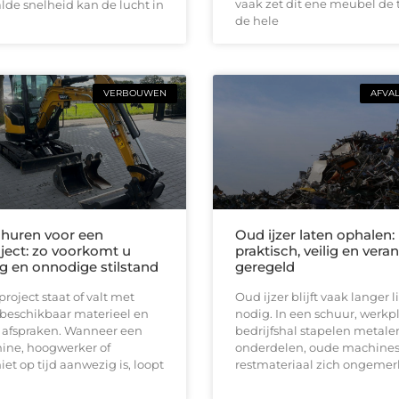
vaak zet dit ene meubel de 
de snelheid kan de lucht in
de hele
VERBOUWEN
AFVA
huren voor een
Oud ijzer laten ophalen:
ect: zo voorkomt u
praktisch, veilig en ver
ng en onnodige stilstand
geregeld
oject staat of valt met
Oud ijzer blijft vaak langer
 beschikbaar materieel en
nodig. In een schuur, werkpl
e afspraken. Wanneer een
bedrijfshal stapelen metale
ine, hoogwerker of
onderdelen, oude machines
iet op tijd aanwezig is, loopt
restmateriaal zich ongemerk