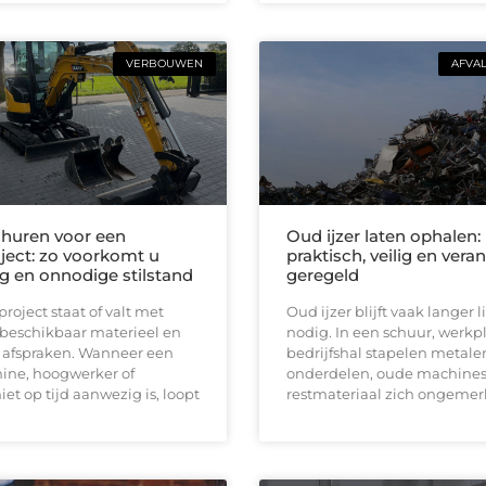
VERBOUWEN
AFVA
huren voor een
Oud ijzer laten ophalen:
ect: zo voorkomt u
praktisch, veilig en ver
ng en onnodige stilstand
geregeld
oject staat of valt met
Oud ijzer blijft vaak langer
 beschikbaar materieel en
nodig. In een schuur, werkpl
e afspraken. Wanneer een
bedrijfshal stapelen metale
ine, hoogwerker of
onderdelen, oude machines
iet op tijd aanwezig is, loopt
restmateriaal zich ongemerk