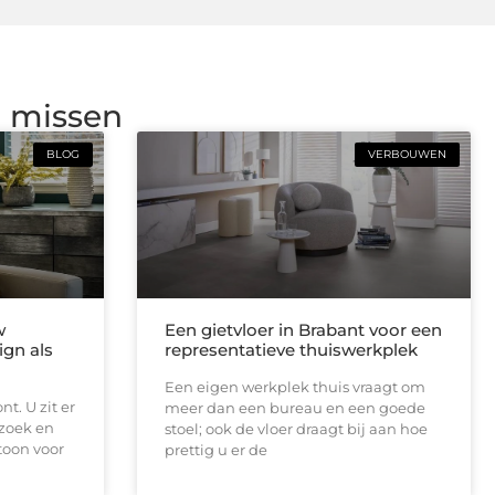
g missen
BLOG
VERBOUWEN
w
Een gietvloer in Brabant voor een
ign als
representatieve thuiswerkplek
Een eigen werkplek thuis vraagt om
t. U zit er
meer dan een bureau en een goede
ezoek en
stoel; ook de vloer draagt bij aan hoe
toon voor
prettig u er de