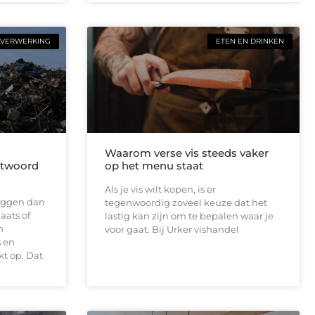
LVERWERKING
ETEN EN DRINKEN
Waarom verse vis steeds vaker
antwoord
op het menu staat
Als je vis wilt kopen, is er
 liggen dan
tegenwoordig zoveel keuze dat het
aats of
lastig kan zijn om te bepalen waar je
n
voor gaat. Bij Urker vishandel
 en
t op. Dat