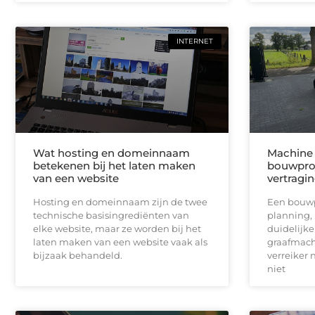
INTERNET
Wat hosting en domeinnaam
Machine 
betekenen bij het laten maken
bouwproj
van een website
vertragi
Hosting en domeinnaam zijn de twee
Een bouwpr
technische basisingrediënten van
planning,
elke website, maar ze worden bij het
duidelijk
laten maken van een website vaak als
graafmach
bijzaak behandeld.
verreiker n
niet