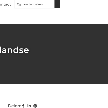
ontact
landse
Delen: