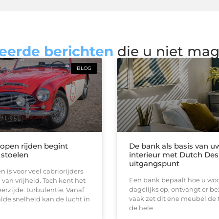
eerde berichten
die u niet ma
BLOG
 open rijden begint
De bank als basis van u
 stoelen
interieur met Dutch Des
uitgangspunt
n is voor veel cabriorijders
Een bank bepaalt hoe u woon
 van vrijheid. Toch kent het
dagelijks op, ontvangt er b
erzijde: turbulentie. Vanaf
vaak zet dit ene meubel de 
de snelheid kan de lucht in
de hele