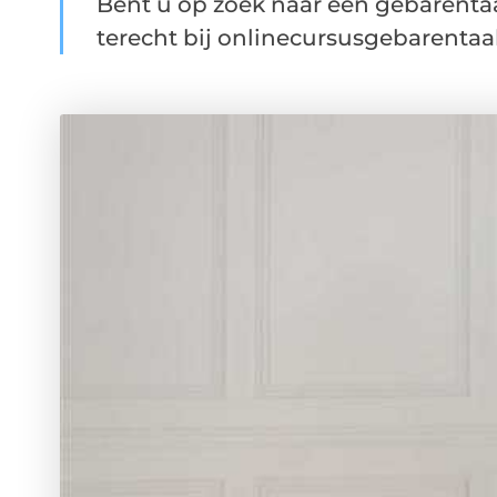
Bent u op zoek naar een gebarenta
terecht bij onlinecursusgebarentaal.