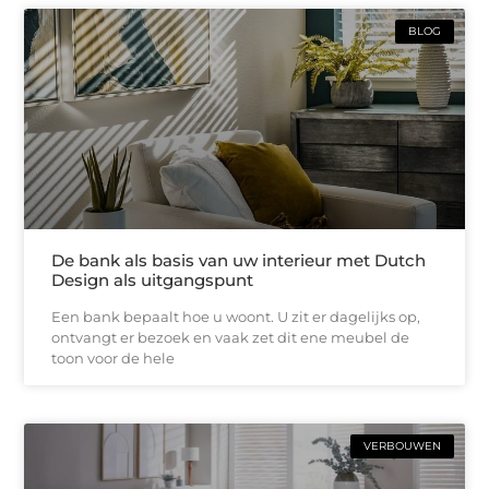
BLOG
De bank als basis van uw interieur met Dutch
Design als uitgangspunt
Een bank bepaalt hoe u woont. U zit er dagelijks op,
ontvangt er bezoek en vaak zet dit ene meubel de
toon voor de hele
VERBOUWEN