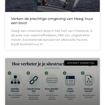
Verken de prachtige omgeving van Heeg; huur
een boot
Heeg, een charmant dorp in het hart van Friesland, is
dé plek voor waterliefhebbers. Met zijn uitgestrekte
meren, kronkelende kanalen en sfeervolle havens
biedt bootverhuur in
INTERNET MARKETING