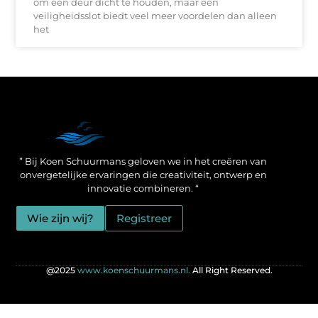
om een deur dicht te houden, maar een
veiligheidsslot biedt veel meer voordelen dan alleen
het
Een Linkbuilding Platform: jouw geheime wapen voor betere SEO-resultaten
Zo verdien jij geld met je website: praktische strategieën voor online succes
” Bij Koen Schuurmans geloven we in het creëren van
onvergetelijke ervaringen die creativiteit, ontwerp en
innovatie combineren. “
Wie zijn wij?
Registreer
@2025
www.koenschuurmans.nl.
All Right Reserved.