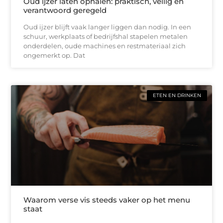
Oud ijzer laten ophalen: praktisch, veilig en
verantwoord geregeld
Oud ijzer blijft vaak langer liggen dan nodig. In een
schuur, werkplaats of bedrijfshal stapelen metalen
onderdelen, oude machines en restmateriaal zich
ongemerkt op. Dat
ETEN EN DRINKEN
Waarom verse vis steeds vaker op het menu
staat