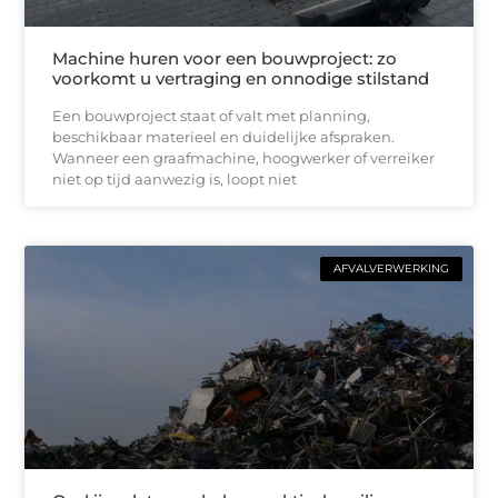
Machine huren voor een bouwproject: zo
voorkomt u vertraging en onnodige stilstand
Een bouwproject staat of valt met planning,
beschikbaar materieel en duidelijke afspraken.
Wanneer een graafmachine, hoogwerker of verreiker
niet op tijd aanwezig is, loopt niet
AFVALVERWERKING