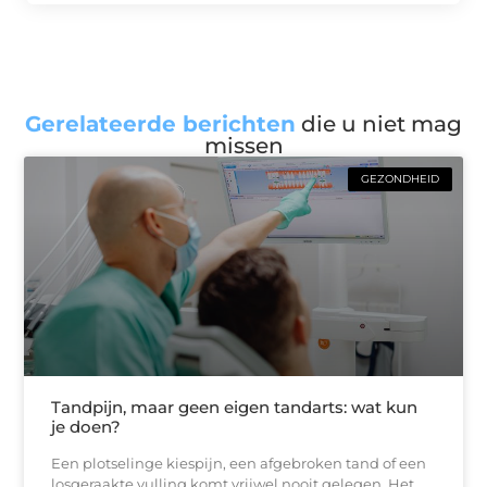
Gerelateerde berichten
die u niet mag
missen
GEZONDHEID
Tandpijn, maar geen eigen tandarts: wat kun
je doen?
Een plotselinge kiespijn, een afgebroken tand of een
losgeraakte vulling komt vrijwel nooit gelegen. Het