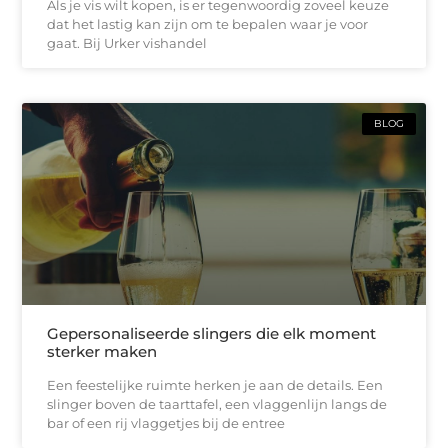
Als je vis wilt kopen, is er tegenwoordig zoveel keuze
dat het lastig kan zijn om te bepalen waar je voor
gaat. Bij Urker vishandel
BLOG
Gepersonaliseerde slingers die elk moment
sterker maken
Een feestelijke ruimte herken je aan de details. Een
slinger boven de taarttafel, een vlaggenlijn langs de
bar of een rij vlaggetjes bij de entree