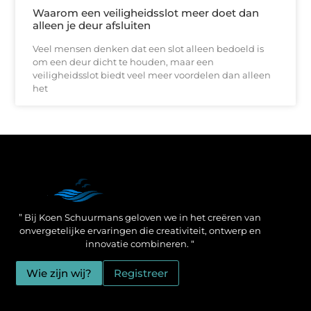
Waarom een veiligheidsslot meer doet dan
alleen je deur afsluiten
Veel mensen denken dat een slot alleen bedoeld is
om een deur dicht te houden, maar een
veiligheidsslot biedt veel meer voordelen dan alleen
het
Een Linkbuilding Platform: jouw geheime wapen voor betere SEO-resultaten
Zo verdien jij geld met je website: praktische strategieën voor online succes
” Bij Koen Schuurmans geloven we in het creëren van
onvergetelijke ervaringen die creativiteit, ontwerp en
innovatie combineren. “
Wie zijn wij?
Registreer