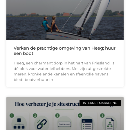
Verken de prachtige omgeving van Heeg; huur
een boot
Heeg, een charmant dorp in het hart van Friesland, is
dé plek voor waterliefhebbers. Met zijn uitgestrekte
meren, kronkelende kanalen en sfeervolle havens
biedt bootverhuur in
INTERNET MARKETING