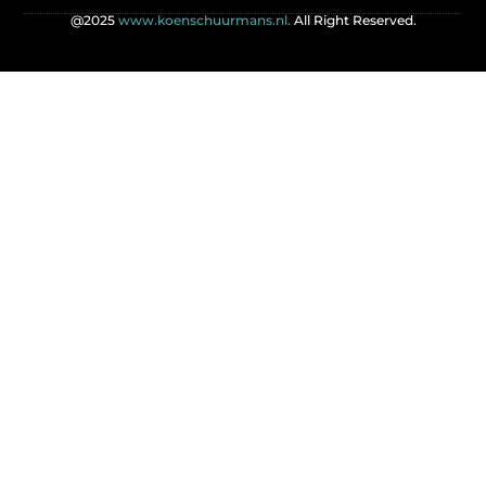
@2025
www.koenschuurmans.nl.
All Right Reserved.