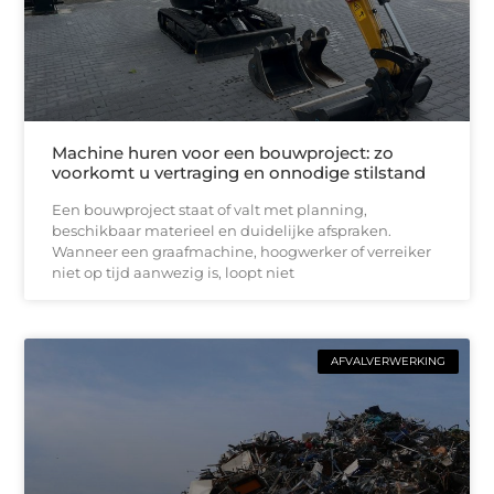
Machine huren voor een bouwproject: zo
voorkomt u vertraging en onnodige stilstand
Een bouwproject staat of valt met planning,
beschikbaar materieel en duidelijke afspraken.
Wanneer een graafmachine, hoogwerker of verreiker
niet op tijd aanwezig is, loopt niet
AFVALVERWERKING