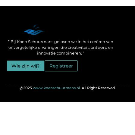
Een Linkbuilding Platform: jouw geheime wapen voor betere SEO-resultaten
Zo verdien jij geld met je website: praktische strategieën voor online succes
” Bij Koen Schuurmans geloven we in het creëren van
onvergetelijke ervaringen die creativiteit, ontwerp en
innovatie combineren. “
Wie zijn wij?
Registreer
@2025
www.koenschuurmans.nl.
All Right Reserved.