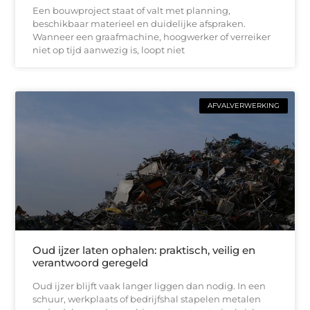
Een bouwproject staat of valt met planning,
beschikbaar materieel en duidelijke afspraken.
Wanneer een graafmachine, hoogwerker of verreiker
niet op tijd aanwezig is, loopt niet
AFVALVERWERKING
Oud ijzer laten ophalen: praktisch, veilig en
verantwoord geregeld
Oud ijzer blijft vaak langer liggen dan nodig. In een
schuur, werkplaats of bedrijfshal stapelen metalen