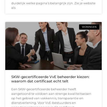
duidelijk welke pagina’s belangrijk zijn. Zie je website
als
WONINGEN
SKW-gecertificeerde VvE beheerder kiezen:
waarom dat certificaat echt telt
Een SKW-gecertificeerde beheerder heeft
aangetoond te voldoen aan strenge kwaliteitseisen
op het gebied van vakkennis, transparantie en
dienstverlening. Voor VvE-bestuurders en