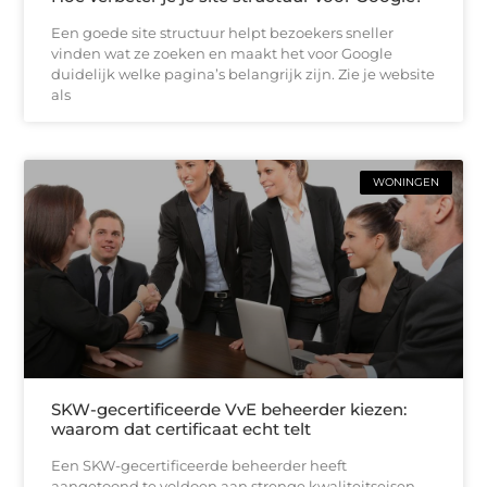
Een goede site structuur helpt bezoekers sneller
vinden wat ze zoeken en maakt het voor Google
duidelijk welke pagina’s belangrijk zijn. Zie je website
als
WONINGEN
SKW-gecertificeerde VvE beheerder kiezen:
waarom dat certificaat echt telt
Een SKW-gecertificeerde beheerder heeft
aangetoond te voldoen aan strenge kwaliteitseisen