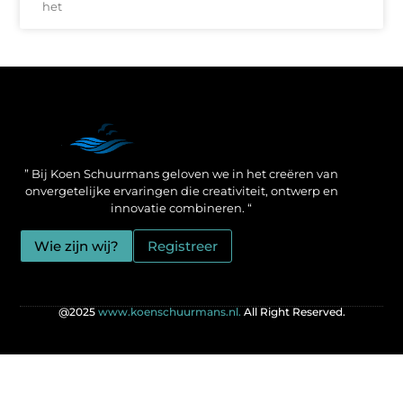
het
Een Linkbuilding Platform: jouw geheime wapen voor betere SEO-resultaten
Zo verdien jij geld met je website: praktische strategieën voor online succes
” Bij Koen Schuurmans geloven we in het creëren van
onvergetelijke ervaringen die creativiteit, ontwerp en
innovatie combineren. “
Wie zijn wij?
Registreer
@2025
www.koenschuurmans.nl.
All Right Reserved.