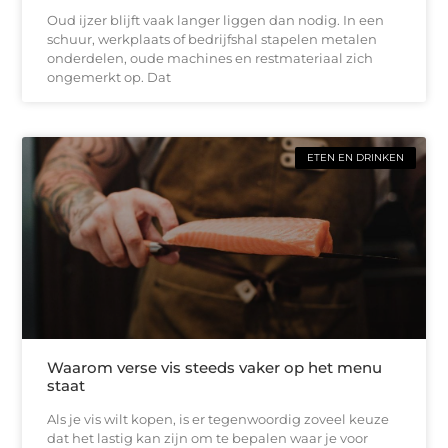
Oud ijzer blijft vaak langer liggen dan nodig. In een
schuur, werkplaats of bedrijfshal stapelen metalen
onderdelen, oude machines en restmateriaal zich
ongemerkt op. Dat
ETEN EN DRINKEN
Waarom verse vis steeds vaker op het menu
staat
Als je vis wilt kopen, is er tegenwoordig zoveel keuze
dat het lastig kan zijn om te bepalen waar je voor