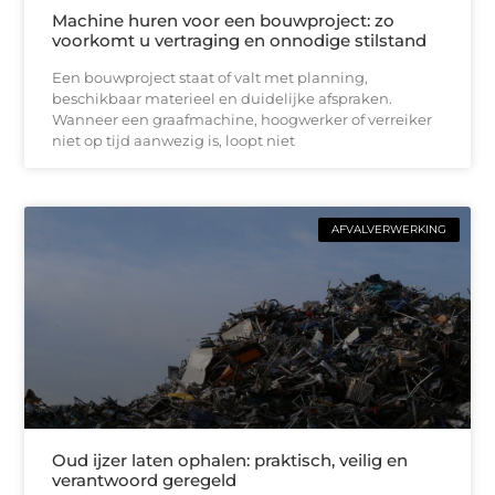
Machine huren voor een bouwproject: zo
voorkomt u vertraging en onnodige stilstand
Een bouwproject staat of valt met planning,
beschikbaar materieel en duidelijke afspraken.
Wanneer een graafmachine, hoogwerker of verreiker
niet op tijd aanwezig is, loopt niet
AFVALVERWERKING
Oud ijzer laten ophalen: praktisch, veilig en
verantwoord geregeld