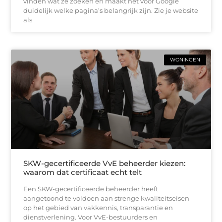
vinden wat ze zoeken en maakt het voor Google
duidelijk welke pagina’s belangrijk zijn. Zie je website
als
WONINGEN
SKW-gecertificeerde VvE beheerder kiezen:
waarom dat certificaat echt telt
Een SKW-gecertificeerde beheerder heeft
aangetoond te voldoen aan strenge kwaliteitseisen
op het gebied van vakkennis, transparantie en
dienstverlening. Voor VvE-bestuurders en