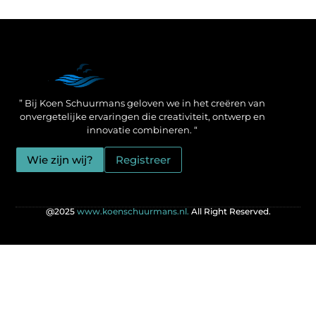
Een Linkbuilding Platform: jouw geheime wapen voor betere SEO-resultaten
Zo verdien jij geld met je website: praktische strategieën voor online succes
” Bij Koen Schuurmans geloven we in het creëren van
onvergetelijke ervaringen die creativiteit, ontwerp en
innovatie combineren. “
Wie zijn wij?
Registreer
@2025
www.koenschuurmans.nl.
All Right Reserved.