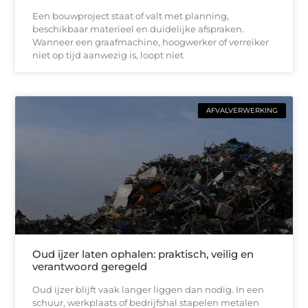
Een bouwproject staat of valt met planning,
beschikbaar materieel en duidelijke afspraken.
Wanneer een graafmachine, hoogwerker of verreiker
niet op tijd aanwezig is, loopt niet
AFVALVERWERKING
Oud ijzer laten ophalen: praktisch, veilig en
verantwoord geregeld
Oud ijzer blijft vaak langer liggen dan nodig. In een
schuur, werkplaats of bedrijfshal stapelen metalen