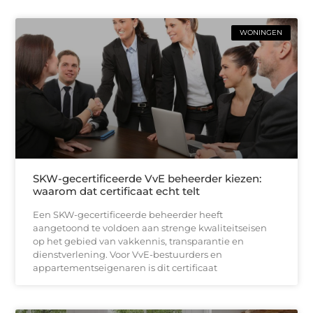
WONINGEN
SKW-gecertificeerde VvE beheerder kiezen:
waarom dat certificaat echt telt
Een SKW-gecertificeerde beheerder heeft
aangetoond te voldoen aan strenge kwaliteitseisen
op het gebied van vakkennis, transparantie en
dienstverlening. Voor VvE-bestuurders en
appartementseigenaren is dit certificaat