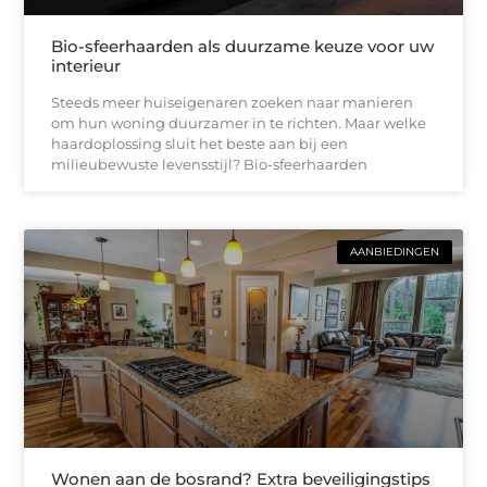
Bio-sfeerhaarden als duurzame keuze voor uw
interieur
Steeds meer huiseigenaren zoeken naar manieren
om hun woning duurzamer in te richten. Maar welke
haardoplossing sluit het beste aan bij een
milieubewuste levensstijl? Bio-sfeerhaarden
AANBIEDINGEN
Wonen aan de bosrand? Extra beveiligingstips