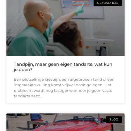
GEZONDHEID
Tandpijn, maar geen eigen tandarts: wat kun
je doen?
Een plotselinge kiespijn, een afgebroken tand of een
losgeraakte vulling komt vrijwel nooit gelegen. Het
probleem wordt nog lastiger wanneer je geen vaste
tandarts hebt,
BLOG