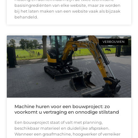
basisingrediënten van elke website, maar ze worden
bij het laten maken van een website vaak als bijzaak
behandeld.
VERBOUWEN
Machine huren voor een bouwproject: zo
voorkomt u vertraging en onnodige stilstand
Een bouwproject staat of valt met planning,
beschikbaar materieel en duidelijke afspraken.
Wanneer een graafmachine, hoogwerker of verreiker