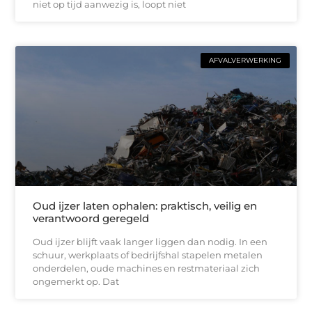
niet op tijd aanwezig is, loopt niet
AFVALVERWERKING
Oud ijzer laten ophalen: praktisch, veilig en
verantwoord geregeld
Oud ijzer blijft vaak langer liggen dan nodig. In een
schuur, werkplaats of bedrijfshal stapelen metalen
onderdelen, oude machines en restmateriaal zich
ongemerkt op. Dat