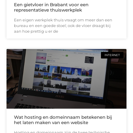
Een gietvloer in Brabant voor een
representatieve thuiswerkplek
Een eigen werkplek thuis vraagt om meer dan een
bureau en een goede stoel; ook de vloer draagt bij
aan hoe prettig u er de
INTERNET
Wat hosting en domeinnaam betekenen bij
het laten maken van een website
Hosting en domeinnaam zijn de twee technische