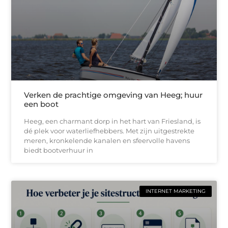
Verken de prachtige omgeving van Heeg; huur
een boot
Heeg, een charmant dorp in het hart van Friesland, is
dé plek voor waterliefhebbers. Met zijn uitgestrekte
meren, kronkelende kanalen en sfeervolle havens
biedt bootverhuur in
INTERNET MARKETING