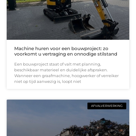
Machine huren voor een bouwproject: zo
voorkomt u vertraging en onnodige stilstand
Een bouwproject staat of valt met planning,
beschikbaar materieel en duidelijke afspraken.
Wanneer een graafmachine, hoogwerker of verreiker
niet op tijd aanwezig is, loopt niet
AFVALVERWERKING